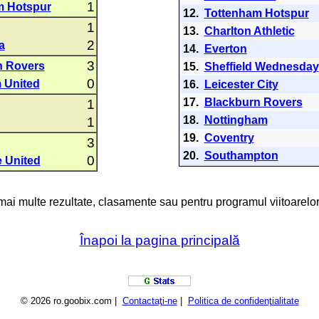
1
m Hotspur
12.
Tottenham Hotspur
1
13.
Charlton Athletic
2
a
14.
Everton
3
n Rovers
15.
Sheffield Wednesday
0
 United
16.
Leicester City
17.
Blackburn Rovers
1
18.
Nottingham
1
19.
Coventry
3
20.
Southampton
0
 United
 mai multe rezultate, clasamente sau pentru programul viitoarelor
Înapoi la pagina principală
© 2026 ro.goobix.com |
Contactaţi-ne
|
Politica de confidenţialitate