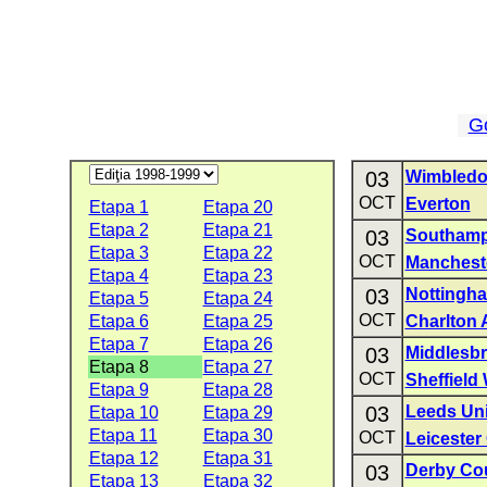
G
03
Wimbled
OCT
Everton
Etapa 1
Etapa 20
Etapa 2
Etapa 21
03
Southam
Etapa 3
Etapa 22
OCT
Manchest
Etapa 4
Etapa 23
03
Nottingh
Etapa 5
Etapa 24
OCT
Etapa 6
Etapa 25
Charlton A
Etapa 7
Etapa 26
03
Middlesb
Etapa 8
Etapa 27
OCT
Sheffiel
Etapa 9
Etapa 28
03
Leeds Un
Etapa 10
Etapa 29
Etapa 11
Etapa 30
OCT
Leicester 
Etapa 12
Etapa 31
03
Derby Co
Etapa 13
Etapa 32