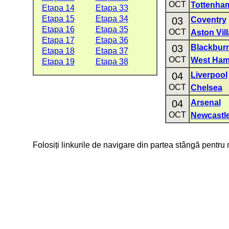
OCT
Tottenha
Etapa 14
Etapa 33
Etapa 15
Etapa 34
03
Coventry
Etapa 16
Etapa 35
OCT
Aston Vill
Etapa 17
Etapa 36
03
Blackbur
Etapa 18
Etapa 37
OCT
West Ham
Etapa 19
Etapa 38
04
Liverpool
OCT
Chelsea
04
Arsenal
OCT
Newcastle
Folosiți linkurile de navigare din partea stângă pentru