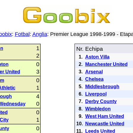
oobix
:
Fotbal
:
Anglia
: Premier League 1998-1999 - Eta
1
on
Nr.
Echipa
2
1.
Aston Villa
0
pton
2.
Manchester United
3
er United
3.
Arsenal
4.
Chelsea
0
am
5.
Middlesbrough
1
thletic
6.
Liverpool
4
rough
7.
Derby County
0
d Wednesday
8.
Wimbledon
0
ited
9.
West Ham United
1
City
10.
Newcastle United
0
unty
11.
Leeds United