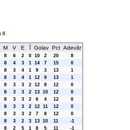
pa 8
M
V
E
Î
Golav
Pct
Adevăr
8
6
2
0
10
2
20
8
8
4
3
1
14
7
15
0
8
3
4
1
9
3
13
1
8
3
4
1
12
9
13
1
8
3
3
2
12
8
12
0
8
3
3
2
13
10
12
0
8
3
3
2
6
4
12
0
8
3
3
2
12
11
12
0
8
3
3
2
7
8
12
0
8
3
2
3
13
10
11
-1
8
2
5
1
8
5
11
-1