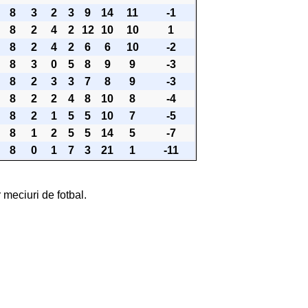
8
3
2
3
9
14
11
-1
8
2
4
2
12
10
10
1
8
2
4
2
6
6
10
-2
8
3
0
5
8
9
9
-3
8
2
3
3
7
8
9
-3
8
2
2
4
8
10
8
-4
8
2
1
5
5
10
7
-5
8
1
2
5
5
14
5
-7
8
0
1
7
3
21
1
-11
 meciuri de fotbal.