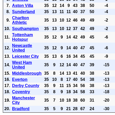
7.
Aston Villa
35
12
14
9
43
38
50
-4
8.
Sunderland
35
13
11
11
40
37
50
-4
Charlton
9.
35
13
10
12
46
49
49
-2
Athletic
10.
Southampton
35
13
10
12
37
42
49
-2
Tottenham
11.
35
12
9
14
42
49
45
-6
Hotspur
Newcastle
12.
35
12
9
14
40
47
45
-6
United
13.
Leicester City
35
13
6
16
34
45
45
-9
West Ham
14.
35
9
12
14
40
47
39
-15
United
15.
Middlesbrough
35
8
14
13
41
40
38
-13
16.
Everton
35
10
8
17
40
54
38
-13
17.
Derby County
35
9
11
15
34
56
38
-13
18.
Coventry
35
8
9
18
34
58
33
-18
Manchester
19.
35
7
10
18
38
60
31
-20
City
20.
Bradford
35
5
9
21
28
67
24
-30