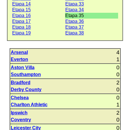
Etapa 14
Etapa 33
Etapa 15
Etapa 34
Etapa 16
Etapa 35
Etapa 17
Etapa 36
Etapa 18
Etapa 37
Etapa 19
Etapa 38
4
Arsenal
1
Everton
0
Aston Villa
0
Southampton
2
Bradford
0
Derby County
0
Chelsea
1
Charlton Athletic
2
Ipswich
0
Coventry
0
Leicester City