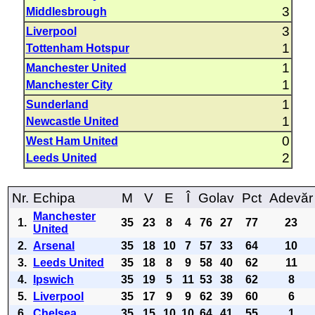
3
Middlesbrough
3
Liverpool
1
Tottenham Hotspur
1
Manchester United
1
Manchester City
1
Sunderland
1
Newcastle United
0
West Ham United
2
Leeds United
Nr.
Echipa
M
V
E
Î
Golav
Pct
Adevăr
Manchester
1.
35
23
8
4
76
27
77
23
United
2.
Arsenal
35
18
10
7
57
33
64
10
3.
Leeds United
35
18
8
9
58
40
62
11
4.
Ipswich
35
19
5
11
53
38
62
8
5.
Liverpool
35
17
9
9
62
39
60
6
6.
Chelsea
35
15
10
10
64
41
55
1