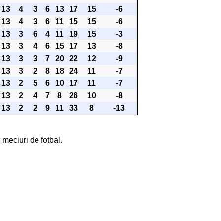
13
4
3
6
13
17
15
-6
13
4
3
6
11
15
15
-6
13
3
6
4
11
19
15
-3
13
3
4
6
15
17
13
-8
13
3
3
7
20
22
12
-9
13
3
2
8
18
24
11
-7
13
2
5
6
10
17
11
-7
13
2
4
7
8
26
10
-8
13
2
2
9
11
33
8
-13
 meciuri de fotbal.