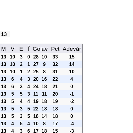
a 13
M
V
E
Î
Golav
Pct
Adevăr
13
10
3
0
28
10
33
15
13
10
2
1
27
9
32
14
13
10
1
2
25
8
31
10
13
6
4
3
20
16
22
4
13
6
3
4
24
18
21
0
13
5
5
3
11
11
20
-1
13
5
4
4
19
18
19
-2
13
5
3
5
22
18
18
0
13
5
3
5
18
14
18
0
13
4
5
4
10
8
17
-4
13
4
3
6
17
18
15
-3