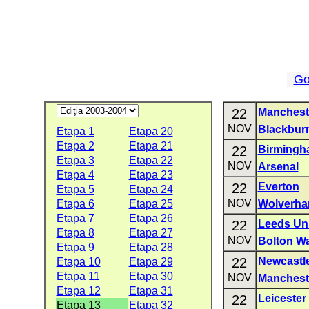
Go
22
Manchest
NOV
Blackbur
Etapa 1
Etapa 20
Etapa 2
Etapa 21
22
Birmingh
Etapa 3
Etapa 22
NOV
Arsenal
Etapa 4
Etapa 23
22
Everton
Etapa 5
Etapa 24
NOV
Etapa 6
Etapa 25
Wolverha
Etapa 7
Etapa 26
22
Leeds Un
Etapa 8
Etapa 27
NOV
Bolton W
Etapa 9
Etapa 28
22
Newcastle
Etapa 10
Etapa 29
Etapa 11
Etapa 30
NOV
Mancheste
Etapa 12
Etapa 31
22
Leicester 
Etapa 13
Etapa 32