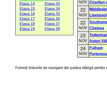
NOV
Charlton 
Etapa 14
Etapa 33
Etapa 15
Etapa 34
22
Middlesb
Etapa 16
Etapa 35
NOV
Liverpool
Etapa 17
Etapa 36
22
Southam
Etapa 18
Etapa 37
NOV
Chelsea
Etapa 19
Etapa 38
23
Tottenha
NOV
Aston Vil
24
Fulham
NOV
Portsmou
Folosiți linkurile de navigare din partea stângă pentru