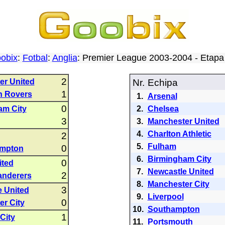
obix
:
Fotbal
:
Anglia
: Premier League 2003-2004 - Etap
2
er United
Nr.
Echipa
1
n Rovers
1.
Arsenal
0
am City
2.
Chelsea
3
3.
Manchester United
4.
Charlton Athletic
2
5.
Fulham
0
mpton
6.
Birmingham City
0
ited
7.
Newcastle United
2
anderers
8.
Manchester City
3
 United
9.
Liverpool
0
r City
10.
Southampton
1
City
11.
Portsmouth