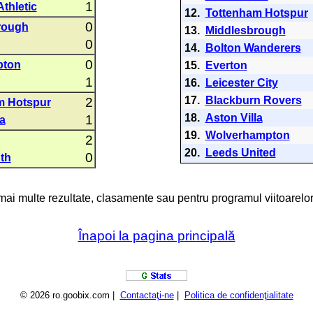
1
Athletic
12.
Tottenham Hotspur
0
rough
13.
Middlesbrough
0
14.
Bolton Wanderers
0
pton
15.
Everton
1
16.
Leicester City
17.
Blackburn Rovers
2
m Hotspur
18.
Aston Villa
1
la
19.
Wolverhampton
2
20.
Leeds United
0
th
 mai multe rezultate, clasamente sau pentru programul viitoarelor
Înapoi la pagina principală
© 2026 ro.goobix.com |
Contactaţi-ne
|
Politica de confidenţialitate