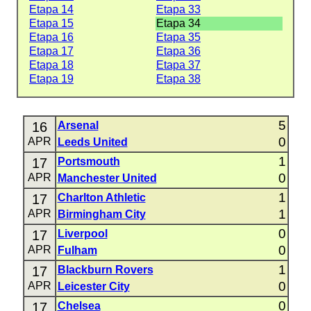
Etapa 14
Etapa 33
Etapa 15
Etapa 34
Etapa 16
Etapa 35
Etapa 17
Etapa 36
Etapa 18
Etapa 37
Etapa 19
Etapa 38
5
16
Arsenal
0
APR
Leeds United
1
17
Portsmouth
0
APR
Manchester United
1
17
Charlton Athletic
1
APR
Birmingham City
0
17
Liverpool
0
APR
Fulham
1
17
Blackburn Rovers
0
APR
Leicester City
0
17
Chelsea