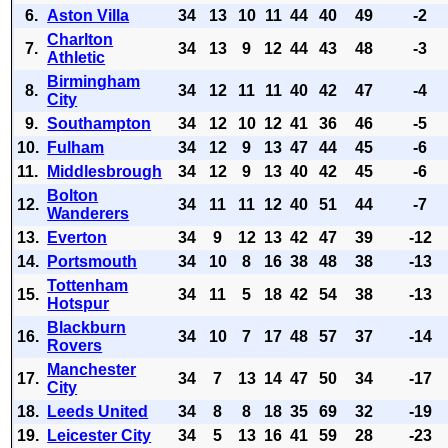
6.
Aston Villa
34
13
10
11
44
40
49
-2
Charlton
7.
34
13
9
12
44
43
48
-3
Athletic
Birmingham
8.
34
12
11
11
40
42
47
-4
City
9.
Southampton
34
12
10
12
41
36
46
-5
10.
Fulham
34
12
9
13
47
44
45
-6
11.
Middlesbrough
34
12
9
13
40
42
45
-6
Bolton
12.
34
11
11
12
40
51
44
-7
Wanderers
13.
Everton
34
9
12
13
42
47
39
-12
14.
Portsmouth
34
10
8
16
38
48
38
-13
Tottenham
15.
34
11
5
18
42
54
38
-13
Hotspur
Blackburn
16.
34
10
7
17
48
57
37
-14
Rovers
Manchester
17.
34
7
13
14
47
50
34
-17
City
18.
Leeds United
34
8
8
18
35
69
32
-19
19.
Leicester City
34
5
13
16
41
59
28
-23