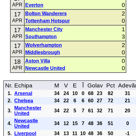
0
APR
Everton
2
17
Bolton Wanderers
0
APR
Tottenham Hotspur
1
17
Manchester City
3
APR
Southampton
2
17
Wolverhampton
0
APR
Middlesbrough
0
18
Aston Villa
0
APR
Newcastle United
Nr.
Echipa
M
V
E
Î
Golav
Pct
Adevă
1.
Arsenal
34
24
10
0
68
23
82
31
2.
Chelsea
34
22
6
6
60
27
72
21
Manchester
3.
34
22
5
7
61
32
71
20
United
Newcastle
4.
34
12
15
7
48
36
51
0
United
5.
Liverpool
34
13
11
10
48
36
50
-1