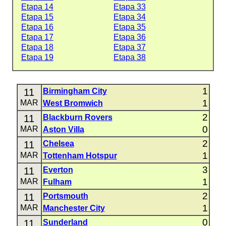
Etapa 14
Etapa 33
Etapa 15
Etapa 34
Etapa 16
Etapa 35
Etapa 17
Etapa 36
Etapa 18
Etapa 37
Etapa 19
Etapa 38
1
11
Birmingham City
1
MAR
West Bromwich
2
11
Blackburn Rovers
0
MAR
Aston Villa
2
11
Chelsea
1
MAR
Tottenham Hotspur
3
11
Everton
1
MAR
Fulham
2
11
Portsmouth
1
MAR
Manchester City
0
11
Sunderland