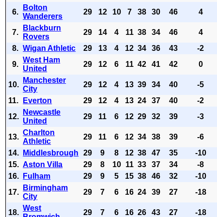
Bolton
6.
29
12
10
7
38
30
46
4
Wanderers
Blackburn
7.
29
14
4
11
38
34
46
4
Rovers
8.
Wigan Athletic
29
13
4
12
34
36
43
-2
West Ham
9.
29
12
6
11
42
41
42
0
United
Manchester
10.
29
12
4
13
39
34
40
-5
City
11.
Everton
29
12
4
13
24
37
40
-2
Newcastle
12.
29
11
6
12
29
32
39
-3
United
Charlton
13.
29
11
6
12
34
38
39
-6
Athletic
14.
Middlesbrough
29
9
8
12
38
47
35
-10
15.
Aston Villa
29
8
10
11
33
37
34
-8
16.
Fulham
29
9
5
15
38
46
32
-10
Birmingham
17.
29
7
6
16
24
39
27
-18
City
West
18.
29
7
6
16
26
43
27
-18
Bromwich