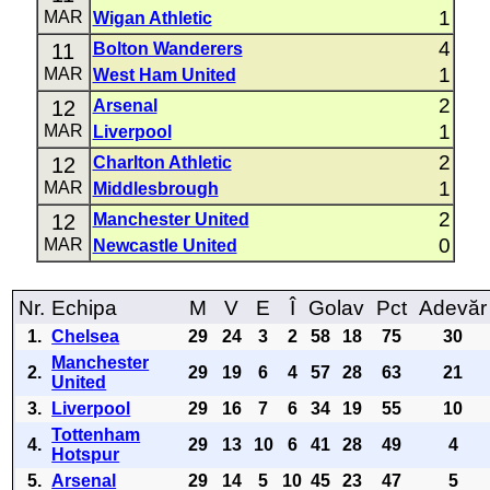
1
MAR
Wigan Athletic
4
11
Bolton Wanderers
1
MAR
West Ham United
2
12
Arsenal
1
MAR
Liverpool
2
12
Charlton Athletic
1
MAR
Middlesbrough
2
12
Manchester United
0
MAR
Newcastle United
Nr.
Echipa
M
V
E
Î
Golav
Pct
Adevăr
1.
Chelsea
29
24
3
2
58
18
75
30
Manchester
2.
29
19
6
4
57
28
63
21
United
3.
Liverpool
29
16
7
6
34
19
55
10
Tottenham
4.
29
13
10
6
41
28
49
4
Hotspur
5.
Arsenal
29
14
5
10
45
23
47
5