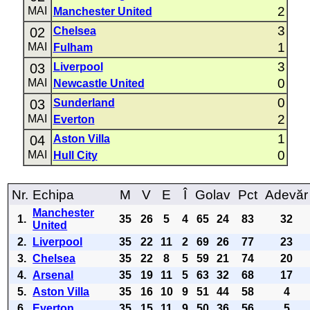
2
MAI
Manchester United
3
02
Chelsea
1
MAI
Fulham
3
03
Liverpool
0
MAI
Newcastle United
0
03
Sunderland
2
MAI
Everton
1
04
Aston Villa
0
MAI
Hull City
Nr.
Echipa
M
V
E
Î
Golav
Pct
Adevăr
Manchester
1.
35
26
5
4
65
24
83
32
United
2.
Liverpool
35
22
11
2
69
26
77
23
3.
Chelsea
35
22
8
5
59
21
74
20
4.
Arsenal
35
19
11
5
63
32
68
17
5.
Aston Villa
35
16
10
9
51
44
58
4
6.
Everton
35
15
11
9
50
36
56
5