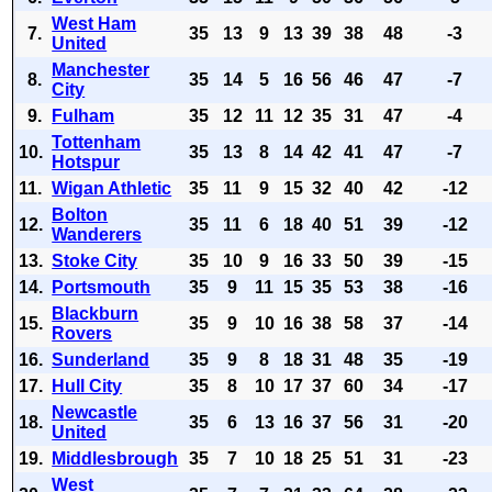
West Ham
7.
35
13
9
13
39
38
48
-3
United
Manchester
8.
35
14
5
16
56
46
47
-7
City
9.
Fulham
35
12
11
12
35
31
47
-4
Tottenham
10.
35
13
8
14
42
41
47
-7
Hotspur
11.
Wigan Athletic
35
11
9
15
32
40
42
-12
Bolton
12.
35
11
6
18
40
51
39
-12
Wanderers
13.
Stoke City
35
10
9
16
33
50
39
-15
14.
Portsmouth
35
9
11
15
35
53
38
-16
Blackburn
15.
35
9
10
16
38
58
37
-14
Rovers
16.
Sunderland
35
9
8
18
31
48
35
-19
17.
Hull City
35
8
10
17
37
60
34
-17
Newcastle
18.
35
6
13
16
37
56
31
-20
United
19.
Middlesbrough
35
7
10
18
25
51
31
-23
West