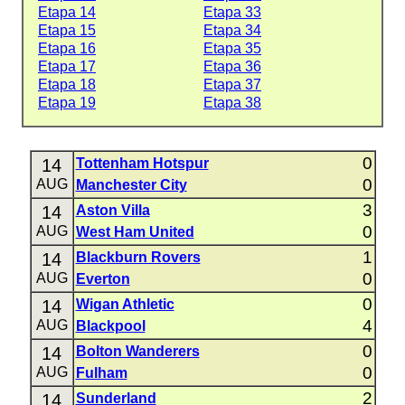
Etapa 14
Etapa 33
Etapa 15
Etapa 34
Etapa 16
Etapa 35
Etapa 17
Etapa 36
Etapa 18
Etapa 37
Etapa 19
Etapa 38
0
14
Tottenham Hotspur
0
AUG
Manchester City
3
14
Aston Villa
0
AUG
West Ham United
1
14
Blackburn Rovers
0
AUG
Everton
0
14
Wigan Athletic
4
AUG
Blackpool
0
14
Bolton Wanderers
0
AUG
Fulham
2
14
Sunderland