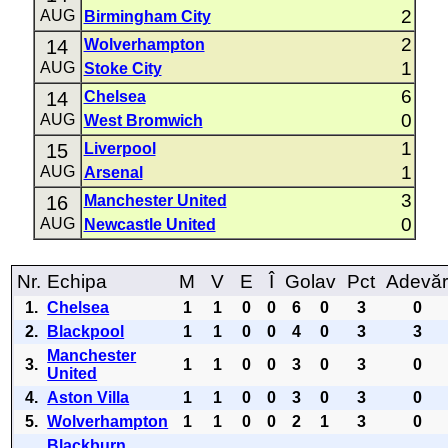
2
AUG
Birmingham City
2
14
Wolverhampton
1
AUG
Stoke City
6
14
Chelsea
0
AUG
West Bromwich
1
15
Liverpool
1
AUG
Arsenal
3
16
Manchester United
0
AUG
Newcastle United
Nr.
Echipa
M
V
E
Î
Golav
Pct
Adevă
1.
Chelsea
1
1
0
0
6
0
3
0
2.
Blackpool
1
1
0
0
4
0
3
3
Manchester
3.
1
1
0
0
3
0
3
0
United
4.
Aston Villa
1
1
0
0
3
0
3
0
5.
Wolverhampton
1
1
0
0
2
1
3
0
Blackburn