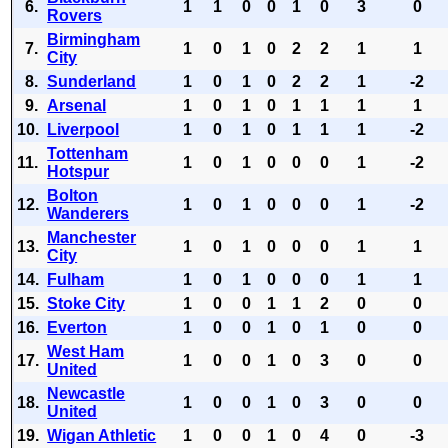
6.
1
1
0
0
1
0
3
0
Rovers
Birmingham
7.
1
0
1
0
2
2
1
1
City
8.
Sunderland
1
0
1
0
2
2
1
-2
9.
Arsenal
1
0
1
0
1
1
1
1
10.
Liverpool
1
0
1
0
1
1
1
-2
Tottenham
11.
1
0
1
0
0
0
1
-2
Hotspur
Bolton
12.
1
0
1
0
0
0
1
-2
Wanderers
Manchester
13.
1
0
1
0
0
0
1
1
City
14.
Fulham
1
0
1
0
0
0
1
1
15.
Stoke City
1
0
0
1
1
2
0
0
16.
Everton
1
0
0
1
0
1
0
0
West Ham
17.
1
0
0
1
0
3
0
0
United
Newcastle
18.
1
0
0
1
0
3
0
0
United
19.
Wigan Athletic
1
0
0
1
0
4
0
-3