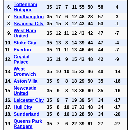
Tottenham
6.
35
17
7
11
55
50
58
4
Hotspur
7.
Southampton
35
17
6
12
48
28
57
3
8.
Swansea City
35
15
8
12
43
44
53
-1
West Ham
9.
35
12
11
12
43
42
47
-7
United
10.
Stoke City
35
13
8
14
39
44
47
-4
11.
Everton
35
11
11
13
46
46
44
-7
Crystal
12.
35
11
9
15
42
48
42
-9
Palace
West
13.
35
10
10
15
33
46
40
-14
Bromwich
14.
Aston Villa
35
9
8
18
29
50
35
-16
Newcastle
15.
35
9
8
18
36
60
35
-16
United
16.
Leicester City
35
9
7
19
39
54
34
-17
17.
Hull City
35
8
10
17
33
48
34
-17
18.
Sunderland
35
6
16
13
28
50
34
-20
Queens Park
19.
35
7
6
22
39
61
27
-27
Rangers