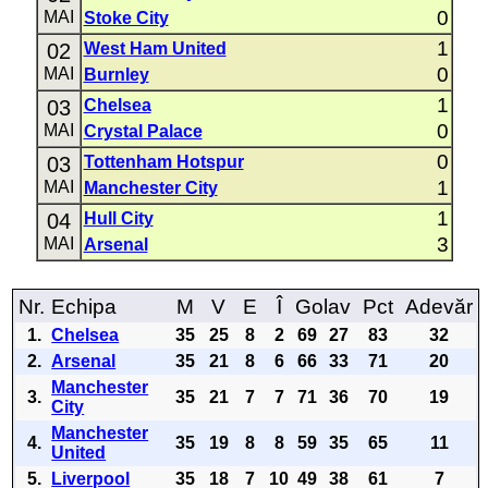
0
MAI
Stoke City
1
02
West Ham United
0
MAI
Burnley
1
03
Chelsea
0
MAI
Crystal Palace
0
03
Tottenham Hotspur
1
MAI
Manchester City
1
04
Hull City
3
MAI
Arsenal
Nr.
Echipa
M
V
E
Î
Golav
Pct
Adevăr
1.
Chelsea
35
25
8
2
69
27
83
32
2.
Arsenal
35
21
8
6
66
33
71
20
Manchester
3.
35
21
7
7
71
36
70
19
City
Manchester
4.
35
19
8
8
59
35
65
11
United
5.
Liverpool
35
18
7
10
49
38
61
7