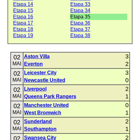
Etapa 14
Etapa 33
Etapa 15
Etapa 34
Etapa 16
Etapa 35
Etapa 17
Etapa 36
Etapa 18
Etapa 37
Etapa 19
Etapa 38
3
02
Aston Villa
2
MAI
Everton
3
02
Leicester City
0
MAI
Newcastle United
2
02
Liverpool
1
MAI
Queens Park Rangers
0
02
Manchester United
1
MAI
West Bromwich
2
02
Sunderland
1
MAI
Southampton
2
02
Swansea City