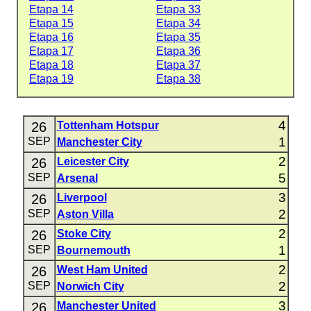
Etapa 14
Etapa 33
Etapa 15
Etapa 34
Etapa 16
Etapa 35
Etapa 17
Etapa 36
Etapa 18
Etapa 37
Etapa 19
Etapa 38
4
26
Tottenham Hotspur
1
SEP
Manchester City
2
26
Leicester City
5
SEP
Arsenal
3
26
Liverpool
2
SEP
Aston Villa
2
26
Stoke City
1
SEP
Bournemouth
2
26
West Ham United
2
SEP
Norwich City
3
26
Manchester United