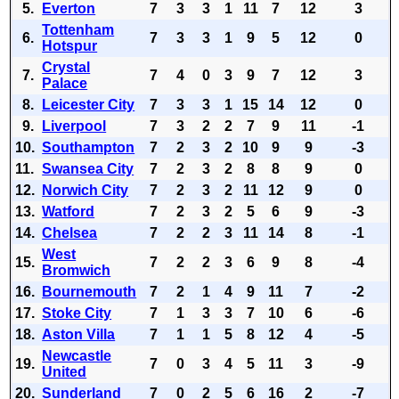
5.
Everton
7
3
3
1
11
7
12
3
Tottenham
6.
7
3
3
1
9
5
12
0
Hotspur
Crystal
7.
7
4
0
3
9
7
12
3
Palace
8.
Leicester City
7
3
3
1
15
14
12
0
9.
Liverpool
7
3
2
2
7
9
11
-1
10.
Southampton
7
2
3
2
10
9
9
-3
11.
Swansea City
7
2
3
2
8
8
9
0
12.
Norwich City
7
2
3
2
11
12
9
0
13.
Watford
7
2
3
2
5
6
9
-3
14.
Chelsea
7
2
2
3
11
14
8
-1
West
15.
7
2
2
3
6
9
8
-4
Bromwich
16.
Bournemouth
7
2
1
4
9
11
7
-2
17.
Stoke City
7
1
3
3
7
10
6
-6
18.
Aston Villa
7
1
1
5
8
12
4
-5
Newcastle
19.
7
0
3
4
5
11
3
-9
United
20.
Sunderland
7
0
2
5
6
16
2
-7