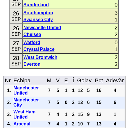
0
SEP
Sunderland
3
26
Southampton
1
SEP
Swansea City
2
26
Newcastle United
2
SEP
Chelsea
0
27
Watford
1
SEP
Crystal Palace
2
28
West Bromwich
3
SEP
Everton
Nr.
Echipa
M
V
E
Î
Golav
Pct
Adevăr
Manchester
1.
7
5
1
1
12
5
16
4
United
Manchester
2.
7
5
0
2
13
6
15
6
City
West Ham
3.
7
4
1
2
15
9
13
1
United
4.
Arsenal
7
4
1
2
10
7
13
4