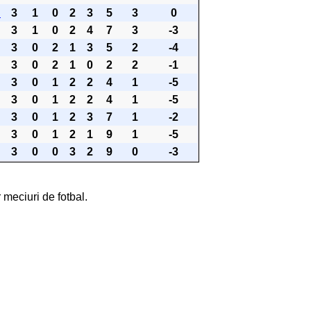
n
3
1
0
2
3
5
3
0
3
1
0
2
4
7
3
-3
3
0
2
1
3
5
2
-4
3
0
2
1
0
2
2
-1
3
0
1
2
2
4
1
-5
3
0
1
2
2
4
1
-5
3
0
1
2
3
7
1
-2
3
0
1
2
1
9
1
-5
3
0
0
3
2
9
0
-3
 meciuri de fotbal.