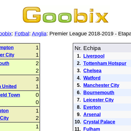
oobix
:
Fotbal
:
Anglia
: Premier League 2018-2019 - Eta
1
mpton
Nr.
Echipa
1
r City
1.
Liverpool
2
outh
2.
Tottenham Hotspur
2
3.
Chelsea
4.
Watford
3
5.
Manchester City
1
 United
6.
Bournemouth
0
ield Town
7.
Leicester City
0
8.
Everton
1
pton
9.
Arsenal
2
City
10.
Crystal Palace
1
11.
Fulham