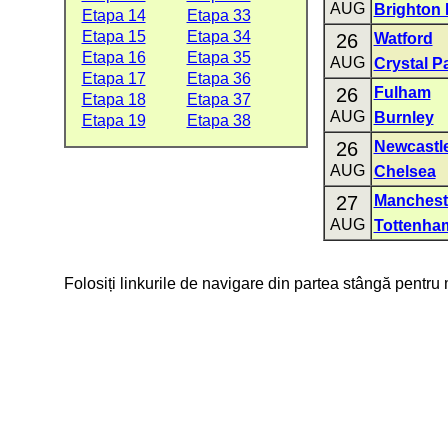
AUG
Brighton 
Etapa 14
Etapa 33
Etapa 15
Etapa 34
26
Watford
Etapa 16
Etapa 35
AUG
Crystal P
Etapa 17
Etapa 36
26
Fulham
Etapa 18
Etapa 37
AUG
Burnley
Etapa 19
Etapa 38
26
Newcastle
AUG
Chelsea
27
Manchest
AUG
Tottenha
Folosiți linkurile de navigare din partea stângă pentru