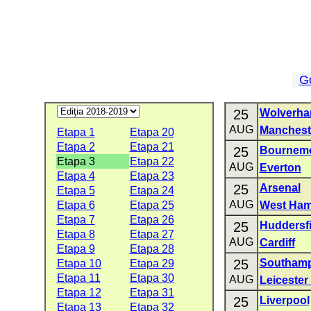
G
25
Wolverha
AUG
Mancheste
Etapa 1
Etapa 20
Etapa 2
Etapa 21
25
Bournem
Etapa 3
Etapa 22
AUG
Everton
Etapa 4
Etapa 23
25
Arsenal
Etapa 5
Etapa 24
AUG
Etapa 6
Etapa 25
West Ham
Etapa 7
Etapa 26
25
Huddersf
Etapa 8
Etapa 27
AUG
Cardiff
Etapa 9
Etapa 28
25
Southam
Etapa 10
Etapa 29
Etapa 11
Etapa 30
AUG
Leicester 
Etapa 12
Etapa 31
25
Liverpool
Etapa 13
Etapa 32