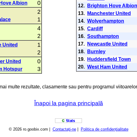
0
Hove Albion
12.
Brighton Hove Albio
2
13.
Manchester United
1
alace
14.
Wolverhampton
4
15.
Cardiff
2
16.
Southampton
17.
Newcastle United
1
 United
18.
Burnley
2
19.
Huddersfield Town
0
er United
20.
West Ham United
3
m Hotspur
 mai multe rezultate, clasamente sau pentru programul viitoarelor
Înapoi la pagina principală
© 2026 ro.goobix.com |
Contactaţi-ne
|
Politica de confidenţialitate