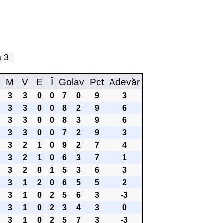
pa 3
M
V
E
Î
Golav
Pct
Adevăr
3
3
0
0
7
0
9
3
3
3
0
0
8
2
9
6
3
3
0
0
8
3
9
6
3
3
0
0
7
2
9
3
3
2
1
0
9
2
7
4
3
2
1
0
6
3
7
1
3
2
0
1
5
3
6
3
3
1
2
0
6
5
5
2
3
1
0
2
5
6
3
-3
3
1
0
2
3
4
3
0
3
1
0
2
5
7
3
-3