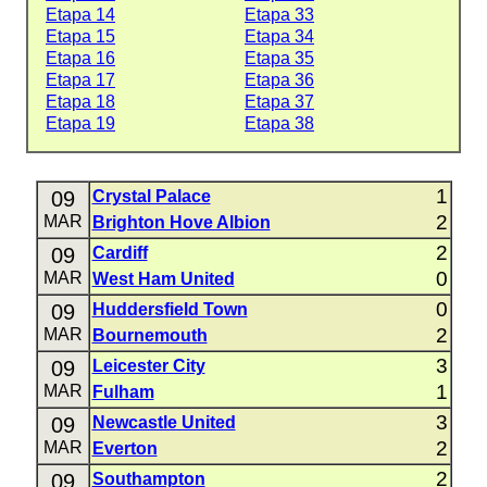
Etapa 14
Etapa 33
Etapa 15
Etapa 34
Etapa 16
Etapa 35
Etapa 17
Etapa 36
Etapa 18
Etapa 37
Etapa 19
Etapa 38
1
09
Crystal Palace
2
MAR
Brighton Hove Albion
2
09
Cardiff
0
MAR
West Ham United
0
09
Huddersfield Town
2
MAR
Bournemouth
3
09
Leicester City
1
MAR
Fulham
3
09
Newcastle United
2
MAR
Everton
2
09
Southampton