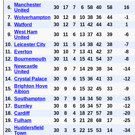
Manchester
6.
30
17
7
6
58
40
58
16
United
7.
Wolverhampton
30
12
8
10
38
36
44
-1
8.
Watford
30
12
7
11
42
44
43
1
West Ham
9.
30
11
6
13
37
43
39
-6
United
10.
Leicester City
30
11
5
14
38
42
38
-7
11.
Everton
30
10
7
13
41
42
37
-8
12.
Bournemouth
30
11
4
15
41
54
37
-8
Newcastle
13.
30
9
7
14
29
38
34
-14
United
14.
Crystal Palace
30
9
6
15
36
41
33
-12
Brighton Hove
15.
30
9
6
15
32
45
33
-9
Albion
16.
Southampton
30
7
9
14
34
50
30
-15
17.
Burnley
30
8
6
16
34
57
30
-12
18.
Cardiff
30
8
4
18
27
57
28
-20
19.
Fulham
30
4
5
21
28
68
17
-25
Huddersfield
20.
30
3
5
22
15
53
14
-34
Town