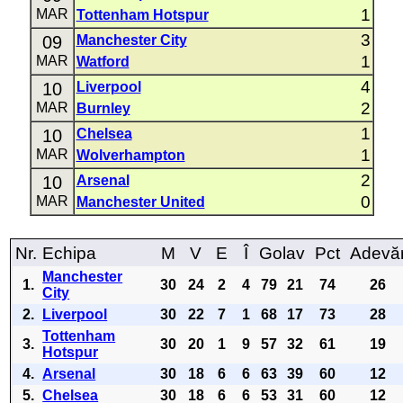
1
MAR
Tottenham Hotspur
3
09
Manchester City
1
MAR
Watford
4
10
Liverpool
2
MAR
Burnley
1
10
Chelsea
1
MAR
Wolverhampton
2
10
Arsenal
0
MAR
Manchester United
Nr.
Echipa
M
V
E
Î
Golav
Pct
Adevă
Manchester
1.
30
24
2
4
79
21
74
26
City
2.
Liverpool
30
22
7
1
68
17
73
28
Tottenham
3.
30
20
1
9
57
32
61
19
Hotspur
4.
Arsenal
30
18
6
6
63
39
60
12
5.
Chelsea
30
18
6
6
53
31
60
12