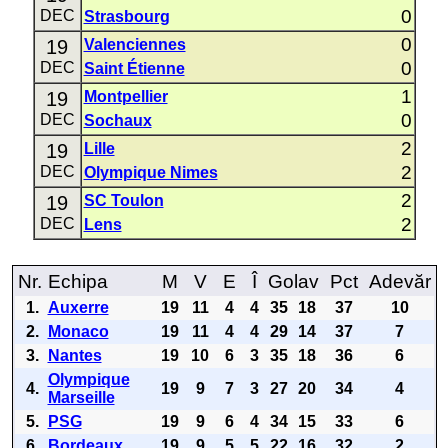
0
DEC
Strasbourg
0
19
Valenciennes
0
DEC
Saint Étienne
1
19
Montpellier
0
DEC
Sochaux
2
19
Lille
2
DEC
Olympique Nimes
2
19
SC Toulon
2
DEC
Lens
Nr.
Echipa
M
V
E
Î
Golav
Pct
Adevăr
1.
Auxerre
19
11
4
4
35
18
37
10
2.
Monaco
19
11
4
4
29
14
37
7
3.
Nantes
19
10
6
3
35
18
36
6
Olympique
4.
19
9
7
3
27
20
34
4
Marseille
5.
PSG
19
9
6
4
34
15
33
6
6.
Bordeaux
19
9
5
5
22
16
32
2