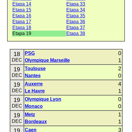
Etapa 14
Etapa 33
Etapa 15
Etapa 34
Etapa 16
Etapa 35
Etapa 17
Etapa 36
Etapa 18
Etapa 37
Etapa 19
Etapa 38
0
18
PSG
1
DEC
Olympique Marseille
2
19
Toulouse
0
DEC
Nantes
4
19
Auxerre
1
DEC
Le Havre
0
19
Olympique Lyon
0
DEC
Monaco
1
19
Metz
1
DEC
Bordeaux
3
19
Caen