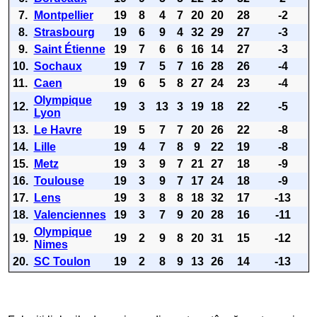
7.
Montpellier
19
8
4
7
20
20
28
-2
8.
Strasbourg
19
6
9
4
32
29
27
-3
9.
Saint Étienne
19
7
6
6
16
14
27
-3
10.
Sochaux
19
7
5
7
16
28
26
-4
11.
Caen
19
6
5
8
27
24
23
-4
Olympique
12.
19
3
13
3
19
18
22
-5
Lyon
13.
Le Havre
19
5
7
7
20
26
22
-8
14.
Lille
19
4
7
8
9
22
19
-8
15.
Metz
19
3
9
7
21
27
18
-9
16.
Toulouse
19
3
9
7
17
24
18
-9
17.
Lens
19
3
8
8
18
32
17
-13
18.
Valenciennes
19
3
7
9
20
28
16
-11
Olympique
19.
19
2
9
8
20
31
15
-12
Nimes
20.
SC Toulon
19
2
8
9
13
26
14
-13