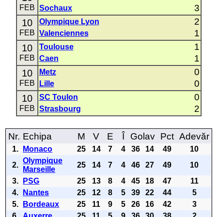
3
FEB
Sochaux
2
10
Olympique Lyon
1
FEB
Valenciennes
1
10
Toulouse
1
FEB
Caen
0
10
Metz
0
FEB
Lille
0
10
SC Toulon
2
FEB
Strasbourg
Nr.
Echipa
M
V
E
Î
Golav
Pct
Adevăr
1.
Monaco
25
14
7
4
36
14
49
10
Olympique
2.
25
14
7
4
46
27
49
10
Marseille
3.
PSG
25
13
8
4
45
18
47
11
4.
Nantes
25
12
8
5
39
22
44
5
5.
Bordeaux
25
11
9
5
26
16
42
3
6.
Auxerre
25
11
5
9
36
30
38
2