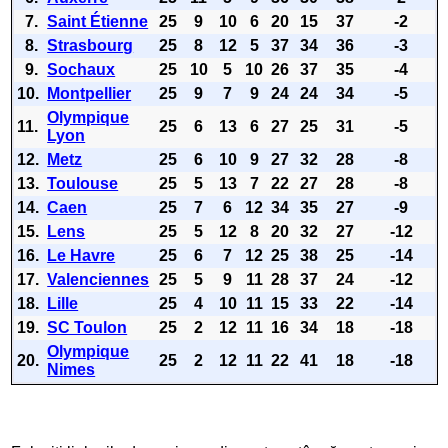
7.
Saint Étienne
25
9
10
6
20
15
37
-2
8.
Strasbourg
25
8
12
5
37
34
36
-3
9.
Sochaux
25
10
5
10
26
37
35
-4
10.
Montpellier
25
9
7
9
24
24
34
-5
Olympique
11.
25
6
13
6
27
25
31
-5
Lyon
12.
Metz
25
6
10
9
27
32
28
-8
13.
Toulouse
25
5
13
7
22
27
28
-8
14.
Caen
25
7
6
12
34
35
27
-9
15.
Lens
25
5
12
8
20
32
27
-12
16.
Le Havre
25
6
7
12
25
38
25
-14
17.
Valenciennes
25
5
9
11
28
37
24
-12
18.
Lille
25
4
10
11
15
33
22
-14
19.
SC Toulon
25
2
12
11
16
34
18
-18
Olympique
20.
25
2
12
11
22
41
18
-18
Nimes