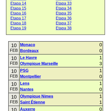
Etapa 14
Etapa 33
Etapa 15
Etapa 34
Etapa 16
Etapa 35
Etapa 17
Etapa 36
Etapa 18
Etapa 37
Etapa 19
Etapa 38
0
10
Monaco
0
FEB
Bordeaux
1
10
Le Havre
3
FEB
Olympique Marseille
1
10
PSG
0
FEB
Montpellier
1
10
Lens
0
FEB
Nantes
1
10
Olympique Nimes
1
FEB
Saint Étienne
0
10
Auxerre