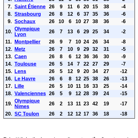
7.
Saint Étienne
26
9
11
6
20
15
38
-4
8.
Strasbourg
26
8
12
6
37
35
36
-6
9.
Sochaux
26
10
6
10
27
38
36
-6
Olympique
10.
26
7
13
6
29
25
34
-2
Lyon
11.
Montpellier
26
9
7
10
24
26
34
-8
12.
Metz
26
7
10
9
29
32
31
-5
13.
Caen
26
8
6
12
36
36
30
-9
14.
Toulouse
26
5
14
7
22
27
29
-7
15.
Lens
26
5
12
9
20
34
27
-12
16.
Le Havre
26
6
8
12
25
38
26
-13
17.
Lille
26
5
10
11
16
33
25
-14
18.
Valenciennes
26
5
9
12
28
39
24
-15
Olympique
19.
26
2
13
11
23
42
19
-17
Nimes
20.
SC Toulon
26
2
12
12
17
36
18
-18