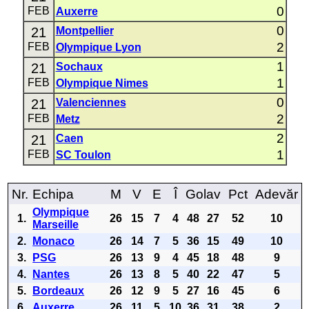
0
FEB
Auxerre
0
21
Montpellier
2
FEB
Olympique Lyon
1
21
Sochaux
1
FEB
Olympique Nimes
0
21
Valenciennes
2
FEB
Metz
2
21
Caen
1
FEB
SC Toulon
Nr.
Echipa
M
V
E
Î
Golav
Pct
Adevăr
Olympique
1.
26
15
7
4
48
27
52
10
Marseille
2.
Monaco
26
14
7
5
36
15
49
10
3.
PSG
26
13
9
4
45
18
48
9
4.
Nantes
26
13
8
5
40
22
47
5
5.
Bordeaux
26
12
9
5
27
16
45
6
6.
Auxerre
26
11
5
10
36
31
38
2