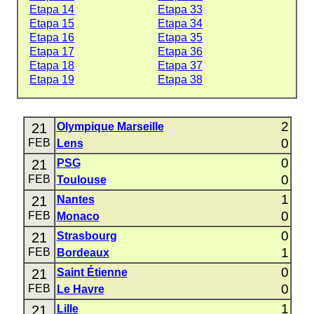
Etapa 14
Etapa 33
Etapa 15
Etapa 34
Etapa 16
Etapa 35
Etapa 17
Etapa 36
Etapa 18
Etapa 37
Etapa 19
Etapa 38
2
21
Olympique Marseille
0
FEB
Lens
0
21
PSG
0
FEB
Toulouse
1
21
Nantes
0
FEB
Monaco
0
21
Strasbourg
1
FEB
Bordeaux
0
21
Saint Étienne
0
FEB
Le Havre
1
21
Lille