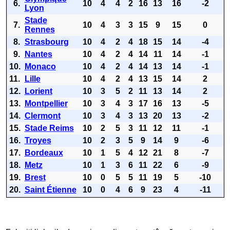
6.
10
4
4
2
16
13
16
-2
Lyon
Stade
7.
10
4
3
3
15
9
15
0
Rennes
8.
Strasbourg
10
4
2
4
18
15
14
-4
9.
Nantes
10
4
2
4
14
11
14
-1
10.
Monaco
10
4
2
4
14
13
14
-1
11.
Lille
10
4
2
4
13
15
14
2
12.
Lorient
10
3
5
2
11
13
14
2
13.
Montpellier
10
3
4
3
17
16
13
-5
14.
Clermont
10
3
4
3
13
20
13
-2
15.
Stade Reims
10
2
5
3
11
12
11
-1
16.
Troyes
10
2
3
5
9
14
9
-6
17.
Bordeaux
10
1
5
4
12
21
8
-7
18.
Metz
10
1
3
6
11
22
6
-9
19.
Brest
10
0
5
5
11
19
5
-10
20.
Saint Étienne
10
0
4
6
9
23
4
-11