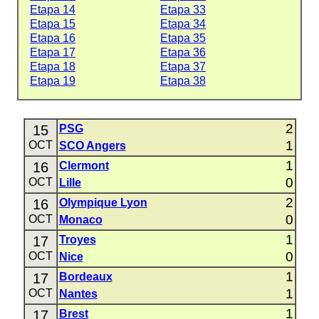
Etapa 14
Etapa 33
Etapa 15
Etapa 34
Etapa 16
Etapa 35
Etapa 17
Etapa 36
Etapa 18
Etapa 37
Etapa 19
Etapa 38
2
15
PSG
1
OCT
SCO Angers
1
16
Clermont
0
OCT
Lille
2
16
Olympique Lyon
0
OCT
Monaco
1
17
Troyes
0
OCT
Nice
1
17
Bordeaux
1
OCT
Nantes
1
17
Brest