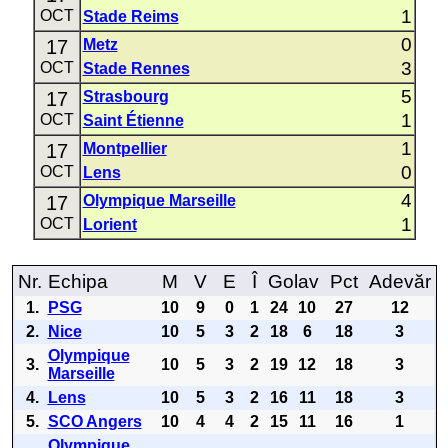
1
OCT
Stade Reims
0
17
Metz
3
OCT
Stade Rennes
5
17
Strasbourg
1
OCT
Saint Étienne
1
17
Montpellier
0
OCT
Lens
4
17
Olympique Marseille
1
OCT
Lorient
Nr.
Echipa
M
V
E
Î
Golav
Pct
Adevăr
1.
PSG
10
9
0
1
24
10
27
12
2.
Nice
10
5
3
2
18
6
18
3
Olympique
3.
10
5
3
2
19
12
18
3
Marseille
4.
Lens
10
5
3
2
16
11
18
3
5.
SCO Angers
10
4
4
2
15
11
16
1
Olympique