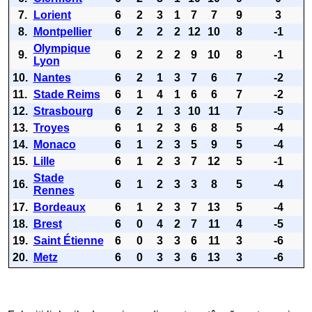
7.
Lorient
6
2
3
1
7
7
9
3
8.
Montpellier
6
2
2
2
12
10
8
-1
Olympique
9.
6
2
2
2
9
10
8
-1
Lyon
10.
Nantes
6
2
1
3
7
6
7
-2
11.
Stade Reims
6
1
4
1
6
6
7
-2
12.
Strasbourg
6
2
1
3
10
11
7
-5
13.
Troyes
6
1
2
3
6
8
5
-4
14.
Monaco
6
1
2
3
5
9
5
-4
15.
Lille
6
1
2
3
7
12
5
-1
Stade
16.
6
1
2
3
3
8
5
-4
Rennes
17.
Bordeaux
6
1
2
3
7
13
5
-4
18.
Brest
6
0
4
2
7
11
4
-5
19.
Saint Étienne
6
0
3
3
6
11
3
-6
20.
Metz
6
0
3
3
6
13
3
-6