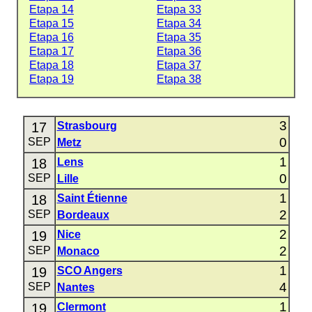
Etapa 14
Etapa 33
Etapa 15
Etapa 34
Etapa 16
Etapa 35
Etapa 17
Etapa 36
Etapa 18
Etapa 37
Etapa 19
Etapa 38
3
17
Strasbourg
0
SEP
Metz
1
18
Lens
0
SEP
Lille
1
18
Saint Étienne
2
SEP
Bordeaux
2
19
Nice
2
SEP
Monaco
1
19
SCO Angers
4
SEP
Nantes
1
19
Clermont