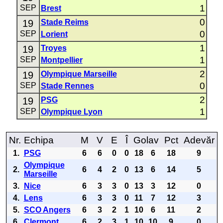
1
SEP
Brest
0
19
Stade Reims
0
SEP
Lorient
1
19
Troyes
1
SEP
Montpellier
2
19
Olympique Marseille
0
SEP
Stade Rennes
2
19
PSG
1
SEP
Olympique Lyon
Nr.
Echipa
M
V
E
Î
Golav
Pct
Adevăr
1.
PSG
6
6
0
0
18
6
18
9
Olympique
2.
6
4
2
0
13
6
14
5
Marseille
3.
Nice
6
3
3
0
13
3
12
0
4.
Lens
6
3
3
0
11
7
12
3
5.
SCO Angers
6
3
2
1
10
6
11
2
6.
Clermont
6
2
3
1
10
10
9
0