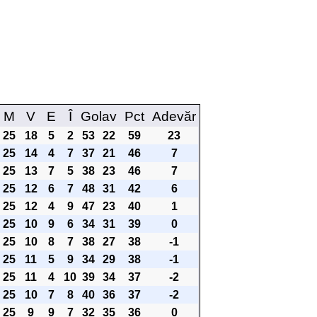
M
V
E
Î
Golav
Pct
Adevăr
25
18
5
2
53
22
59
23
25
14
4
7
37
21
46
7
25
13
7
5
38
23
46
7
25
12
6
7
48
31
42
6
25
12
4
9
47
23
40
1
25
10
9
6
34
31
39
0
25
10
8
7
38
27
38
-1
25
11
5
9
34
29
38
-1
25
11
4
10
39
34
37
-2
25
10
7
8
40
36
37
-2
25
9
9
7
32
35
36
0