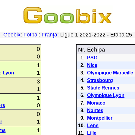
Goobix
:
Fotbal
:
Franţa
: Ligue 1 2021-2022 - Etapa 25
0
Nr.
Echipa
0
1.
PSG
1
2.
Nice
1
e Lyon
3.
Olympique Marseille
4.
Strasbourg
3
5.
Stade Rennes
1
6.
Olympique Lyon
1
7.
Monaco
0
rs
8.
Nantes
0
9.
Montpellier
1
r
10.
Lens
1
ims
11.
Lille