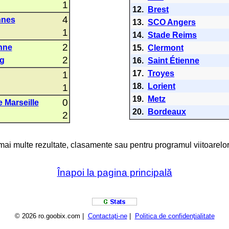
1
12.
Brest
4
nnes
13.
SCO Angers
1
14.
Stade Reims
2
enne
15.
Clermont
2
g
16.
Saint Étienne
17.
Troyes
1
18.
Lorient
1
19.
Metz
0
 Marseille
20.
Bordeaux
2
 mai multe rezultate, clasamente sau pentru programul viitoarelor
Înapoi la pagina principală
© 2026 ro.goobix.com |
Contactaţi-ne
|
Politica de confidenţialitate