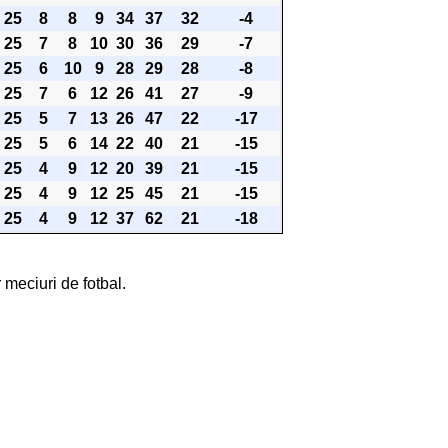
25
8
8
9
34
37
32
-4
25
7
8
10
30
36
29
-7
25
6
10
9
28
29
28
-8
25
7
6
12
26
41
27
-9
25
5
7
13
26
47
22
-17
25
5
6
14
22
40
21
-15
25
4
9
12
20
39
21
-15
25
4
9
12
25
45
21
-15
25
4
9
12
37
62
21
-18
 meciuri de fotbal.