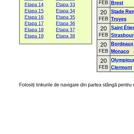
FEB
Brest
Etapa 14
Etapa 33
Etapa 15
Etapa 34
20
Stade Re
Etapa 16
Etapa 35
FEB
Troyes
Etapa 17
Etapa 36
20
Saint Éti
Etapa 18
Etapa 37
FEB
Strasbour
Etapa 19
Etapa 38
20
Bordeaux
FEB
Monaco
20
Olympique
FEB
Clermont
Folosiți linkurile de navigare din partea stângă pentru