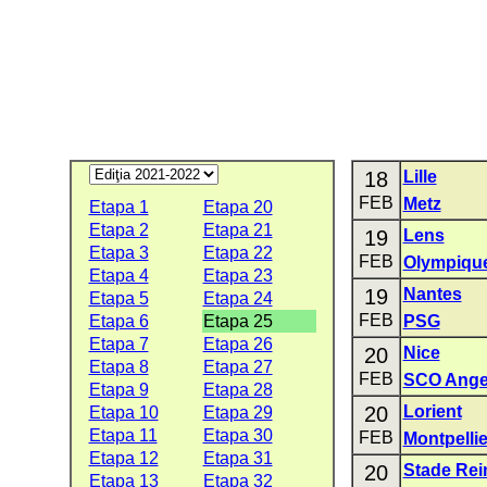
18
Lille
FEB
Metz
Etapa 1
Etapa 20
Etapa 2
Etapa 21
19
Lens
Etapa 3
Etapa 22
FEB
Olympiqu
Etapa 4
Etapa 23
19
Nantes
Etapa 5
Etapa 24
FEB
Etapa 6
Etapa 25
PSG
Etapa 7
Etapa 26
20
Nice
Etapa 8
Etapa 27
FEB
SCO Ange
Etapa 9
Etapa 28
20
Lorient
Etapa 10
Etapa 29
Etapa 11
Etapa 30
FEB
Montpellie
Etapa 12
Etapa 31
20
Stade Re
Etapa 13
Etapa 32