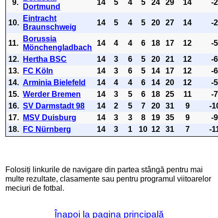
9.
14
5
4
5
24
29
14
-
Dortmund
Eintracht
10.
14
5
4
5
20
27
14
-
Braunschweig
Borussia
11.
14
4
4
6
18
17
12
-
Mönchengladbach
12.
Hertha BSC
14
3
6
5
20
21
12
-
13.
FC Köln
14
3
6
5
14
17
12
-
14.
Arminia Bielefeld
14
4
4
6
14
20
12
-
15.
Werder Bremen
14
3
5
6
18
25
11
-
16.
SV Darmstadt 98
14
2
5
7
20
31
9
-1
17.
MSV Duisburg
14
3
3
8
19
35
9
-
18.
FC Nürnberg
14
3
1
10
12
31
7
-1
Folosiți linkurile de navigare din partea stângă pentru mai
multe rezultate, clasamente sau pentru programul viitoarelor
meciuri de fotbal.
Înapoi la pagina principală