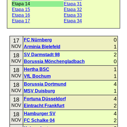
Etapa 14
Etapa 31
Etapa 15
Etapa 32
Etapa 16
Etapa 33
Etapa 17
Etapa 34
0
17
FC Nürnberg
1
NOV
Arminia Bielefeld
2
18
SV Darmstadt 98
0
NOV
Borussia Mönchengladbach
1
18
Hertha BSC
1
NOV
VfL Bochum
4
18
Borussia Dortmund
1
NOV
MSV Duisburg
4
18
Fortuna Düsseldorf
2
NOV
Eintracht Frankfurt
4
18
Hamburger SV
2
NOV
FC Schalke 04