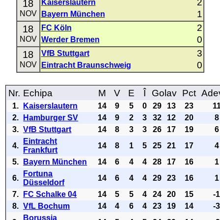
2
18
Kaiserslautern
1
NOV
Bayern München
2
18
FC Köln
0
NOV
Werder Bremen
3
18
VfB Stuttgart
0
NOV
Eintracht Braunschweig
Nr.
Echipa
M
V
E
Î
Golav
Pct
Ade
1.
Kaiserslautern
14
9
5
0
29
13
23
1
2.
Hamburger SV
14
9
2
3
32
12
20
8
3.
VfB Stuttgart
14
8
3
3
26
17
19
6
Eintracht
4.
14
8
1
5
25
21
17
4
Frankfurt
5.
Bayern München
14
6
4
4
28
17
16
1
Fortuna
6.
14
6
4
4
29
23
16
1
Düsseldorf
7.
FC Schalke 04
14
5
5
4
24
20
15
-
8.
VfL Bochum
14
4
6
4
23
19
14
-
Borussia