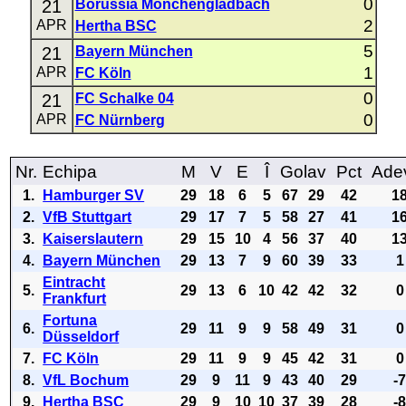
0
21
Borussia Mönchengladbach
2
APR
Hertha BSC
5
21
Bayern München
1
APR
FC Köln
0
21
FC Schalke 04
0
APR
FC Nürnberg
Nr.
Echipa
M
V
E
Î
Golav
Pct
Ade
1.
Hamburger SV
29
18
6
5
67
29
42
1
2.
VfB Stuttgart
29
17
7
5
58
27
41
1
3.
Kaiserslautern
29
15
10
4
56
37
40
1
4.
Bayern München
29
13
7
9
60
39
33
1
Eintracht
5.
29
13
6
10
42
42
32
0
Frankfurt
Fortuna
6.
29
11
9
9
58
49
31
0
Düsseldorf
7.
FC Köln
29
11
9
9
45
42
31
0
8.
VfL Bochum
29
9
11
9
43
40
29
-
9.
Hertha BSC
29
9
10
10
37
39
28
-