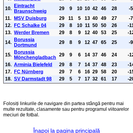
Eintracht
10.
29
9
10
10
42
46
28
-
Braunschweig
11.
MSV Duisburg
29
11
5
13
40
49
27
-
12.
FC Schalke 04
29
8
10
11
50
50
26
-1
13.
Werder Bremen
29
8
9
12
40
53
25
-1
Borussia
14.
29
8
9
12
47
65
25
-
Dortmund
Borussia
15.
29
9
6
14
37
46
24
-1
Mönchengladbach
16.
Arminia Bielefeld
29
8
7
14
37
48
23
-1
17.
FC Nürnberg
29
7
6
16
29
58
20
-1
18.
SV Darmstadt 98
29
5
7
17
32
61
17
-2
Folosiți linkurile de navigare din partea stângă pentru mai
multe rezultate, clasamente sau pentru programul viitoarelor
meciuri de fotbal.
Înapoi la pagina principală