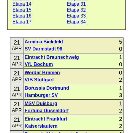
Etapa 14
Etapa 31
Etapa 15
Etapa 32
Etapa 16
Etapa 33
Etapa 17
Etapa 34
5
21
Arminia Bielefeld
0
APR
SV Darmstadt 98
1
21
Eintracht Braunschweig
0
APR
VfL Bochum
0
21
Werder Bremen
2
APR
VfB Stuttgart
1
21
Borussia Dortmund
3
APR
Hamburger SV
1
21
MSV Duisburg
2
APR
Fortuna Düsseldorf
2
21
Eintracht Frankfurt
2
APR
Kaiserslautern