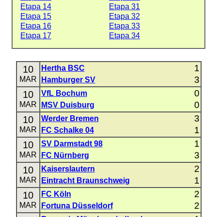
Etapa 14
Etapa 31
Etapa 15
Etapa 32
Etapa 16
Etapa 33
Etapa 17
Etapa 34
1
10
Hertha BSC
3
MAR
Hamburger SV
0
10
VfL Bochum
0
MAR
MSV Duisburg
3
10
Werder Bremen
1
MAR
FC Schalke 04
1
10
SV Darmstadt 98
3
MAR
FC Nürnberg
2
10
Kaiserslautern
1
MAR
Eintracht Braunschweig
2
10
FC Köln
2
MAR
Fortuna Düsseldorf