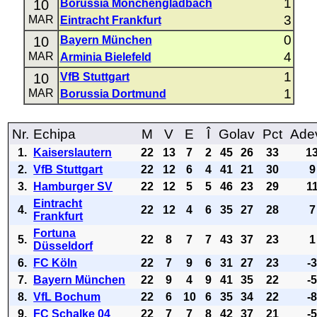
1
10
Borussia Mönchengladbach
3
MAR
Eintracht Frankfurt
0
10
Bayern München
4
MAR
Arminia Bielefeld
1
10
VfB Stuttgart
1
MAR
Borussia Dortmund
Nr.
Echipa
M
V
E
Î
Golav
Pct
Ade
1.
Kaiserslautern
22
13
7
2
45
26
33
1
2.
VfB Stuttgart
22
12
6
4
41
21
30
9
3.
Hamburger SV
22
12
5
5
46
23
29
1
Eintracht
4.
22
12
4
6
35
27
28
7
Frankfurt
Fortuna
5.
22
8
7
7
43
37
23
1
Düsseldorf
6.
FC Köln
22
7
9
6
31
27
23
-
7.
Bayern München
22
9
4
9
41
35
22
-
8.
VfL Bochum
22
6
10
6
35
34
22
-
9.
FC Schalke 04
22
7
7
8
42
37
21
-