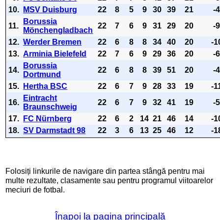
10.
MSV Duisburg
22
8
5
9
30
39
21
-
Borussia
11.
22
7
6
9
31
29
20
-
Mönchengladbach
12.
Werder Bremen
22
6
8
8
34
40
20
-1
13.
Arminia Bielefeld
22
7
6
9
29
36
20
-
Borussia
14.
22
6
8
8
39
51
20
-
Dortmund
15.
Hertha BSC
22
6
7
9
28
33
19
-1
Eintracht
16.
22
6
7
9
32
41
19
-
Braunschweig
17.
FC Nürnberg
22
6
2
14
21
46
14
-1
18.
SV Darmstadt 98
22
3
6
13
25
46
12
-1
Folosiți linkurile de navigare din partea stângă pentru mai
multe rezultate, clasamente sau pentru programul viitoarelor
meciuri de fotbal.
Înapoi la pagina principală