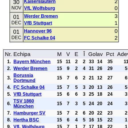
2
30
Kaiserslautern
0
NOV
VfL Wolfsburg
3
01
Werder Bremen
1
DEC
VfB Stuttgart
0
01
Hannover 96
2
DEC
FC Schalke 04
Nr.
Echipa
M
V
E
Î
Golav
Pct
Ade
1.
Bayern München
15
11
2
2
33
14
35
1
2.
Werder Bremen
15
9
2
4
31
26
29
5
Borussia
3.
15
7
6
2
21
12
27
6
Dortmund
4.
FC Schalke 04
15
7
5
3
20
13
26
5
5.
VfB Stuttgart
15
6
6
3
25
18
24
3
TSV 1860
6.
15
7
3
5
24
20
24
3
München
7.
Hamburger SV
15
7
2
6
20
22
23
2
8.
Hertha BSC
15
6
4
5
16
15
22
1
9.
VfL Wolfsburg
15
7
1
7
17
18
22
1