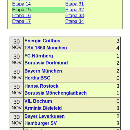
Etapa 14
Etapa 31
Etapa 15
Etapa 32
Etapa 16
Etapa 33
Etapa 17
Etapa 34
3
30
Energie Cottbus
4
NOV
TSV 1860 München
1
30
FC Nürnberg
2
NOV
Borussia Dortmund
2
30
Bayern München
0
NOV
Hertha BSC
3
30
Hansa Rostock
1
NOV
Borussia Mönchengladbach
0
30
VfL Bochum
3
NOV
Arminia Bielefeld
2
30
Bayer Leverkusen
3
NOV
Hamburger SV