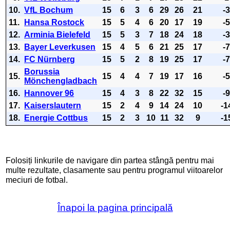
10.
VfL Bochum
15
6
3
6
29
26
21
-
11.
Hansa Rostock
15
5
4
6
20
17
19
-
12.
Arminia Bielefeld
15
5
3
7
18
24
18
-
13.
Bayer Leverkusen
15
4
5
6
21
25
17
-
14.
FC Nürnberg
15
5
2
8
19
25
17
-
Borussia
15.
15
4
4
7
19
17
16
-
Mönchengladbach
16.
Hannover 96
15
4
3
8
22
32
15
-
17.
Kaiserslautern
15
2
4
9
14
24
10
-1
18.
Energie Cottbus
15
2
3
10
11
32
9
-1
Folosiți linkurile de navigare din partea stângă pentru mai
multe rezultate, clasamente sau pentru programul viitoarelor
meciuri de fotbal.
Înapoi la pagina principală