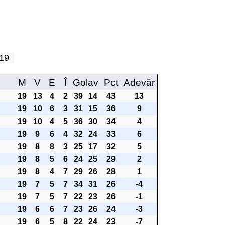
a 19
M
V
E
Î
Golav
Pct
Adevăr
19
13
4
2
39
14
43
13
19
10
6
3
31
15
36
9
19
10
4
5
36
30
34
4
19
9
6
4
32
24
33
6
19
8
8
3
25
17
32
5
19
8
5
6
24
25
29
2
19
8
4
7
29
26
28
1
19
7
5
7
34
31
26
-4
19
7
5
7
22
23
26
-1
19
6
6
7
23
26
24
-3
19
6
5
8
22
24
23
-7