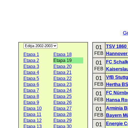
G
01
TSV 1860
FEB
Hannover
Etapa 1
Etapa 18
Etapa 2
Etapa 19
01
FC Schalk
Etapa 3
Etapa 20
FEB
Kaisersla
Etapa 4
Etapa 21
01
VfB Stuttg
Etapa 5
Etapa 22
FEB
Etapa 6
Etapa 23
Hertha B
Etapa 7
Etapa 24
01
FC Nürnb
Etapa 8
Etapa 25
FEB
Hansa Ro
Etapa 9
Etapa 26
01
Arminia Bi
Etapa 10
Etapa 27
Etapa 11
Etapa 28
FEB
Bayern M
Etapa 12
Etapa 29
01
Energie C
Etapa 13
Etapa 30