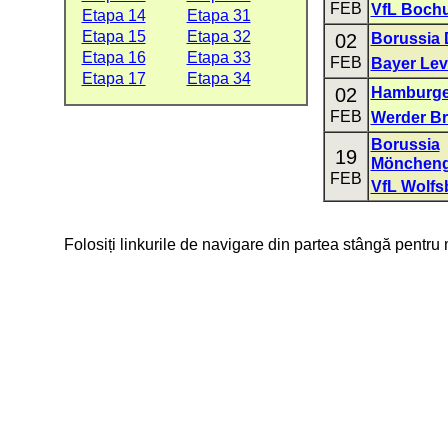
FEB
VfL Boch
Etapa 14
Etapa 31
Etapa 15
Etapa 32
02
Borussia
Etapa 16
Etapa 33
FEB
Bayer Le
Etapa 17
Etapa 34
02
Hamburge
FEB
Werder B
Borussia
19
Möncheng
FEB
VfL Wolfs
Folosiți linkurile de navigare din partea stângă pentru