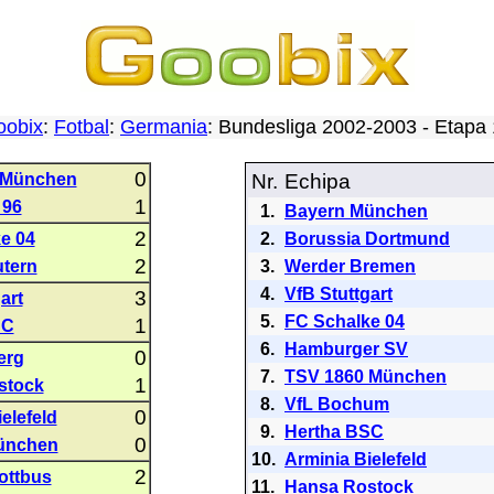
oobix
:
Fotbal
:
Germania
: Bundesliga 2002-2003 - Etap
0
 München
Nr.
Echipa
1
 96
1.
Bayern München
2
e 04
2.
Borussia Dortmund
2
utern
3.
Werder Bremen
4.
VfB Stuttgart
3
art
5.
FC Schalke 04
1
SC
6.
Hamburger SV
0
erg
7.
TSV 1860 München
1
stock
8.
VfL Bochum
0
elefeld
9.
Hertha BSC
0
ünchen
10.
Arminia Bielefeld
2
ottbus
11.
Hansa Rostock