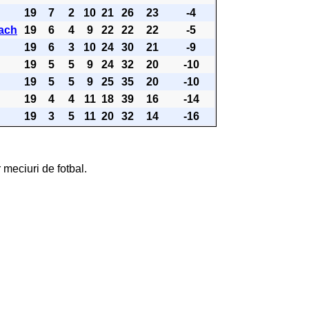
19
7
2
10
21
26
23
-4
ach
19
6
4
9
22
22
22
-5
19
6
3
10
24
30
21
-9
19
5
5
9
24
32
20
-10
19
5
5
9
25
35
20
-10
19
4
4
11
18
39
16
-14
19
3
5
11
20
32
14
-16
 meciuri de fotbal.