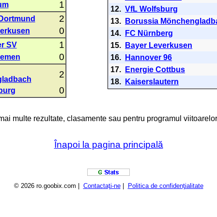
1
um
12.
VfL Wolfsburg
2
 Dortmund
13.
Borussia Mönchengladb
0
verkusen
14.
FC Nürnberg
1
r SV
15.
Bayer Leverkusen
0
remen
16.
Hannover 96
17.
Energie Cottbus
2
ladbach
18.
Kaiserslautern
0
burg
 mai multe rezultate, clasamente sau pentru programul viitoarelor
Înapoi la pagina principală
© 2026 ro.goobix.com |
Contactaţi-ne
|
Politica de confidenţialitate