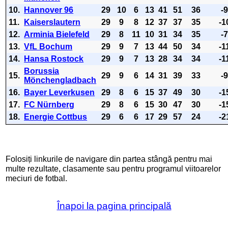
10.
Hannover 96
29
10
6
13
41
51
36
-
11.
Kaiserslautern
29
9
8
12
37
37
35
-1
12.
Arminia Bielefeld
29
8
11
10
31
34
35
-
13.
VfL Bochum
29
9
7
13
44
50
34
-1
14.
Hansa Rostock
29
9
7
13
28
34
34
-1
Borussia
15.
29
9
6
14
31
39
33
-
Mönchengladbach
16.
Bayer Leverkusen
29
8
6
15
37
49
30
-1
17.
FC Nürnberg
29
8
6
15
30
47
30
-1
18.
Energie Cottbus
29
6
6
17
29
57
24
-2
Folosiți linkurile de navigare din partea stângă pentru mai
multe rezultate, clasamente sau pentru programul viitoarelor
meciuri de fotbal.
Înapoi la pagina principală