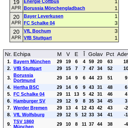
1
19
Energie Cottbus
1
APR
Borussia Mönchengladbach
1
20
Bayer Leverkusen
3
APR
FC Schalke 04
3
20
VfL Bochum
1
APR
VfB Stuttgart
Nr.
Echipa
M
V
E
Î
Golav
Pct
Ade
1.
Bayern München
29
19
6
4
59
20
63
1
2.
VfB Stuttgart
29
15
7
7
47
34
52
1
Borussia
3.
29
14
9
6
44
23
51
9
Dortmund
4.
Hertha BSC
29
14
6
9
43
31
48
6
5.
FC Schalke 04
29
11
13
5
42
31
46
4
6.
Hamburger SV
29
12
9
8
35
34
45
3
7.
Werder Bremen
29
13
4
12
43
42
43
-
8.
VfL Wolfsburg
29
12
5
12
33
34
41
-
TSV 1860
9.
29
10
8
11
37
44
38
-
München