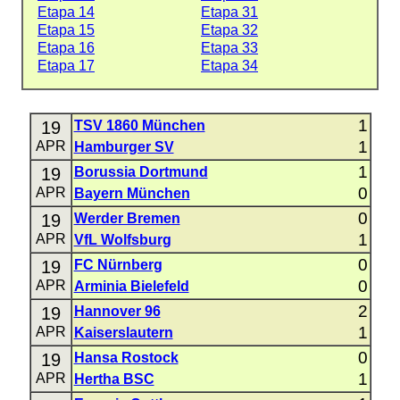
Etapa 14
Etapa 31
Etapa 15
Etapa 32
Etapa 16
Etapa 33
Etapa 17
Etapa 34
1
19
TSV 1860 München
1
APR
Hamburger SV
1
19
Borussia Dortmund
0
APR
Bayern München
0
19
Werder Bremen
1
APR
VfL Wolfsburg
0
19
FC Nürnberg
0
APR
Arminia Bielefeld
2
19
Hannover 96
1
APR
Kaiserslautern
0
19
Hansa Rostock
1
APR
Hertha BSC