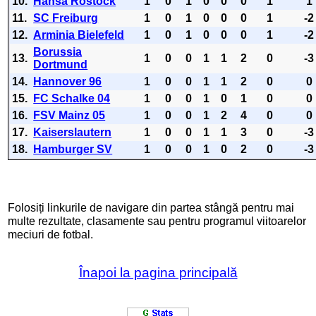
10.
Hansa Rostock
1
0
1
0
0
0
1
1
11.
SC Freiburg
1
0
1
0
0
0
1
-2
12.
Arminia Bielefeld
1
0
1
0
0
0
1
-2
Borussia
13.
1
0
0
1
1
2
0
-3
Dortmund
14.
Hannover 96
1
0
0
1
1
2
0
0
15.
FC Schalke 04
1
0
0
1
0
1
0
0
16.
FSV Mainz 05
1
0
0
1
2
4
0
0
17.
Kaiserslautern
1
0
0
1
1
3
0
-3
18.
Hamburger SV
1
0
0
1
0
2
0
-3
Folosiți linkurile de navigare din partea stângă pentru mai
multe rezultate, clasamente sau pentru programul viitoarelor
meciuri de fotbal.
Înapoi la pagina principală