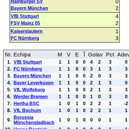
0
Hamburger SV
2
Bayern München
4
VfB Stuttgart
2
FSV Mainz 05
1
Kaiserslautern
3
FC Nürnberg
Nr.
Echipa
M
V
E
Î
Golav
Pct
Ade
1.
VfB Stuttgart
1
1
0
0
4
2
3
0
2.
FC Nürnberg
1
1
0
0
3
1
3
3
3.
Bayern München
1
1
0
0
2
0
3
3
4.
Bayer Leverkusen
1
1
0
0
2
1
3
0
5.
VfL Wolfsburg
1
1
0
0
2
1
3
3
6.
Werder Bremen
1
1
0
0
1
0
3
0
7.
Hertha BSC
1
0
1
0
2
2
1
-2
8.
VfL Bochum
1
0
1
0
2
2
1
1
Borussia
9.
1
0
1
0
0
0
1
1
Mönchengladbach