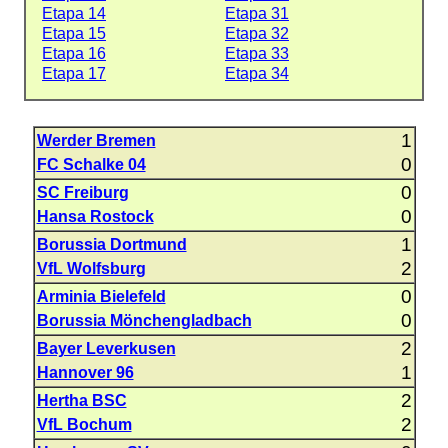
Etapa 14
Etapa 31
Etapa 15
Etapa 32
Etapa 16
Etapa 33
Etapa 17
Etapa 34
1
Werder Bremen
0
FC Schalke 04
0
SC Freiburg
0
Hansa Rostock
1
Borussia Dortmund
2
VfL Wolfsburg
0
Arminia Bielefeld
0
Borussia Mönchengladbach
2
Bayer Leverkusen
1
Hannover 96
2
Hertha BSC
2
VfL Bochum