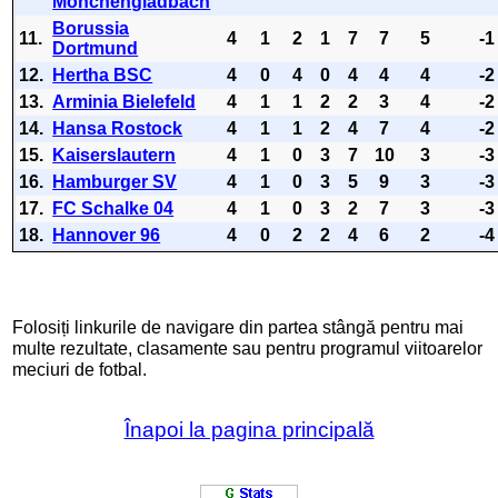
Mönchengladbach
Borussia
11.
4
1
2
1
7
7
5
-1
Dortmund
12.
Hertha BSC
4
0
4
0
4
4
4
-2
13.
Arminia Bielefeld
4
1
1
2
2
3
4
-2
14.
Hansa Rostock
4
1
1
2
4
7
4
-2
15.
Kaiserslautern
4
1
0
3
7
10
3
-3
16.
Hamburger SV
4
1
0
3
5
9
3
-3
17.
FC Schalke 04
4
1
0
3
2
7
3
-3
18.
Hannover 96
4
0
2
2
4
6
2
-4
Folosiți linkurile de navigare din partea stângă pentru mai
multe rezultate, clasamente sau pentru programul viitoarelor
meciuri de fotbal.
Înapoi la pagina principală