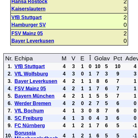
2
Hansa Rostock
3
Kaiserslautern
2
VfB Stuttgart
0
Hamburger SV
2
FSV Mainz 05
0
Bayer Leverkusen
Nr.
Echipa
M
V
E
Î
Golav
Pct
Ade
1.
VfB Stuttgart
4
3
1
0
10
5
10
4
2.
VfL Wolfsburg
4
3
0
1
7
3
9
3
3.
Bayer Leverkusen
4
2
1
1
8
6
7
1
4.
FSV Mainz 05
4
2
1
1
7
6
7
1
5.
Bayern München
4
2
1
1
5
5
7
1
6.
Werder Bremen
4
2
0
2
7
5
6
0
7.
VfL Bochum
4
1
3
0
8
7
6
0
8.
SC Freiburg
4
1
3
0
4
3
6
0
9.
FC Nürnberg
4
1
2
1
7
6
5
-1
Borussia
10.
4
1
2
1
6
5
5
-1