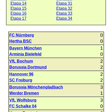
Etapa 14
Etapa 31
Etapa 15
Etapa 32
Etapa 16
Etapa 33
Etapa 17
Etapa 34
0
FC Nürnberg
0
Hertha BSC
1
Bayern München
0
Arminia Bielefeld
2
VfL Bochum
2
Borussia Dortmund
2
Hannover 96
2
SC Freiburg
3
Borussia Mönchengladbach
1
Werder Bremen
3
VfL Wolfsburg
0
FC Schalke 04