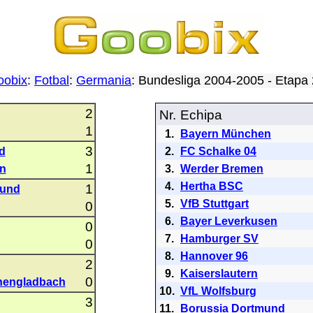
oobix
:
Fotbal
:
Germania
: Bundesliga 2004-2005 - Etap
2
Nr.
Echipa
1
1.
Bayern München
3
d
2.
FC Schalke 04
1
n
3.
Werder Bremen
4.
Hertha BSC
1
mund
5.
VfB Stuttgart
0
6.
Bayer Leverkusen
0
7.
Hamburger SV
0
8.
Hannover 96
2
9.
Kaiserslautern
0
hengladbach
10.
VfL Wolfsburg
3
11.
Borussia Dortmund