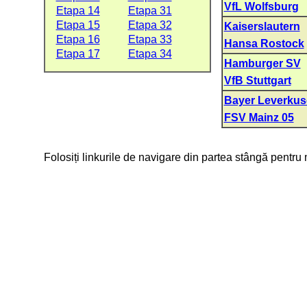
VfL Wolfsburg
Etapa 14
Etapa 31
Etapa 15
Etapa 32
Kaiserslautern
Etapa 16
Etapa 33
Hansa Rostock
Etapa 17
Etapa 34
Hamburger SV
VfB Stuttgart
Bayer Leverku
FSV Mainz 05
Folosiți linkurile de navigare din partea stângă pentru