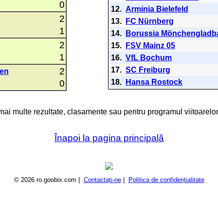
0
12.
Arminia Bielefeld
2
13.
FC Nürnberg
1
14.
Borussia Mönchengladb
2
15.
FSV Mainz 05
1
16.
VfL Bochum
17.
SC Freiburg
2
sen
18.
Hansa Rostock
0
 mai multe rezultate, clasamente sau pentru programul viitoarelor
Înapoi la pagina principală
© 2026 ro.goobix.com |
Contactaţi-ne
|
Politica de confidenţialitate