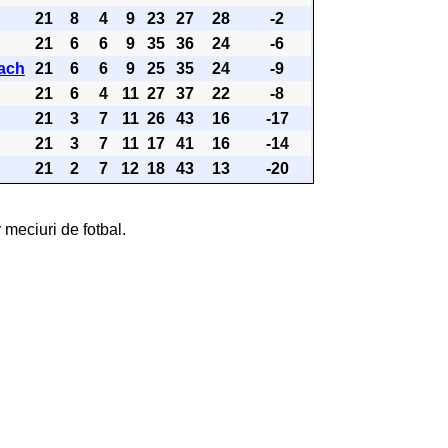
21
8
4
9
23
27
28
-2
21
6
6
9
35
36
24
-6
ach
21
6
6
9
25
35
24
-9
21
6
4
11
27
37
22
-8
21
3
7
11
26
43
16
-17
21
3
7
11
17
41
16
-14
21
2
7
12
18
43
13
-20
 meciuri de fotbal.