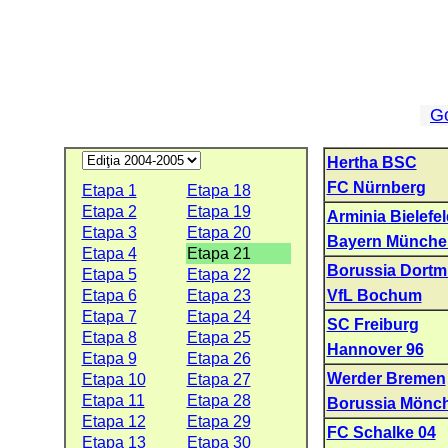
G
Hertha BSC
FC Nürnberg
Etapa 1
Etapa 18
Etapa 2
Etapa 19
Arminia Bielefel
Etapa 3
Etapa 20
Bayern Münche
Etapa 4
Etapa 21
Borussia Dort
Etapa 5
Etapa 22
Etapa 6
Etapa 23
VfL Bochum
Etapa 7
Etapa 24
SC Freiburg
Etapa 8
Etapa 25
Hannover 96
Etapa 9
Etapa 26
Werder Bremen
Etapa 10
Etapa 27
Etapa 11
Etapa 28
Borussia Mönc
Etapa 12
Etapa 29
FC Schalke 04
Etapa 13
Etapa 30