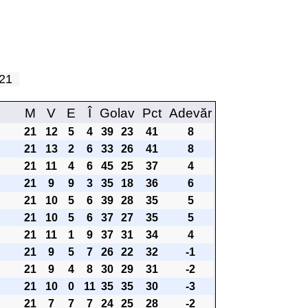
a 21
M
V
E
Î
Golav
Pct
Adevăr
21
12
5
4
39
23
41
8
21
13
2
6
33
26
41
8
21
11
4
6
45
25
37
4
21
9
9
3
35
18
36
6
21
10
5
6
39
28
35
5
21
10
5
6
37
27
35
5
21
11
1
9
37
31
34
4
21
9
5
7
26
22
32
-1
21
9
4
8
30
29
31
-2
21
10
0
11
35
35
30
-3
21
7
7
7
24
25
28
-2