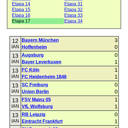
Etapa 14
Etapa 31
Etapa 15
Etapa 32
Etapa 16
Etapa 33
Etapa 17
Etapa 34
3
12
Bayern München
0
IAN
Hoffenheim
0
13
Augsburg
1
IAN
Bayer Leverkusen
1
13
FC Köln
1
IAN
FC Heidenheim 1846
0
13
SC Freiburg
0
IAN
Union Berlin
1
13
FSV Mainz 05
1
IAN
VfL Wolfsburg
0
13
RB Leipzig
1
IAN
Eintracht Frankfurt