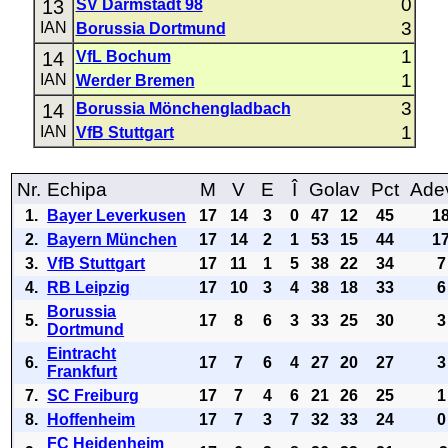
0
13
SV Darmstadt 98
3
IAN
Borussia Dortmund
1
14
VfL Bochum
1
IAN
Werder Bremen
3
14
Borussia Mönchengladbach
1
IAN
VfB Stuttgart
Nr.
Echipa
M
V
E
Î
Golav
Pct
Ade
1.
Bayer Leverkusen
17
14
3
0
47
12
45
1
2.
Bayern München
17
14
2
1
53
15
44
1
3.
VfB Stuttgart
17
11
1
5
38
22
34
7
4.
RB Leipzig
17
10
3
4
38
18
33
6
Borussia
5.
17
8
6
3
33
25
30
3
Dortmund
Eintracht
6.
17
7
6
4
27
20
27
3
Frankfurt
7.
SC Freiburg
17
7
4
6
21
26
25
1
8.
Hoffenheim
17
7
3
7
32
33
24
0
FC Heidenheim