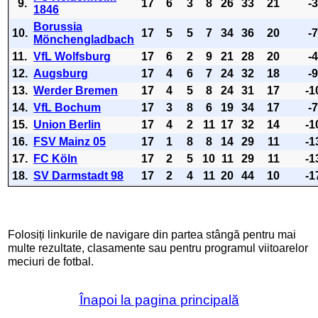
9.
17
6
3
8
26
33
21
-
1846
Borussia
10.
17
5
5
7
34
36
20
-
Mönchengladbach
11.
VfL Wolfsburg
17
6
2
9
21
28
20
-
12.
Augsburg
17
4
6
7
24
32
18
-
13.
Werder Bremen
17
4
5
8
24
31
17
-1
14.
VfL Bochum
17
3
8
6
19
34
17
-
15.
Union Berlin
17
4
2
11
17
32
14
-1
16.
FSV Mainz 05
17
1
8
8
14
29
11
-1
17.
FC Köln
17
2
5
10
11
29
11
-1
18.
SV Darmstadt 98
17
2
4
11
20
44
10
-1
Folosiți linkurile de navigare din partea stângă pentru mai
multe rezultate, clasamente sau pentru programul viitoarelor
meciuri de fotbal.
Înapoi la pagina principală