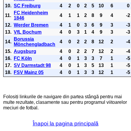
10.
SC Freiburg
4
2
0
2
5
10
6
0
FC Heidenheim
11.
4
1
1
2
8
9
4
-2
1846
12.
Werder Bremen
4
1
0
3
6
9
3
-3
13.
VfL Bochum
4
0
3
1
4
9
3
-3
Borussia
14.
4
0
2
2
8
12
2
-4
Mönchengladbach
15.
Augsburg
4
0
2
2
7
12
2
-4
16.
FC Köln
4
0
1
3
3
7
1
-5
17.
SV Darmstadt 98
4
0
1
3
5
13
1
-5
18.
FSV Mainz 05
4
0
1
3
3
12
1
-5
Folosiți linkurile de navigare din partea stângă pentru mai
multe rezultate, clasamente sau pentru programul viitoarelor
meciuri de fotbal.
Înapoi la pagina principală