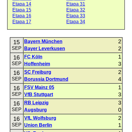
Etapa 14
Etapa 31
Etapa 15
Etapa 32
Etapa 16
Etapa 33
Etapa 17
Etapa 34
2
15
Bayern München
2
SEP
Bayer Leverkusen
1
16
FC Köln
3
SEP
Hoffenheim
2
16
SC Freiburg
4
SEP
Borussia Dortmund
1
16
FSV Mainz 05
3
SEP
VfB Stuttgart
3
16
RB Leipzig
0
SEP
Augsburg
2
16
VfL Wolfsburg
1
SEP
Union Berlin