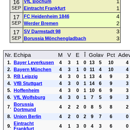
1
16
VfL Bochum
1
SEP
Eintracht Frankfurt
4
17
FC Heidenheim 1846
2
SEP
Werder Bremen
3
17
SV Darmstadt 98
3
SEP
Borussia Mönchengladbach
Nr.
Echipa
M
V
E
Î
Golav
Pct
Ade
1.
Bayer Leverkusen
4
3
1
0
13
5
10
4
2.
Bayern München
4
3
1
0
11
4
10
4
3.
RB Leipzig
4
3
0
1
13
4
9
3
4.
VfB Stuttgart
4
3
0
1
14
6
9
3
5.
Hoffenheim
4
3
0
1
10
6
9
3
6.
VfL Wolfsburg
4
3
0
1
7
5
9
3
Borussia
7.
4
2
2
0
8
5
8
2
Dortmund
8.
Union Berlin
4
2
0
2
9
7
6
0
Eintracht
9.
4
1
3
0
4
3
6
0
Frankfurt