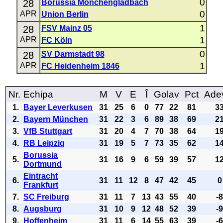
0
28
Borussia Mönchengladbach
0
APR
Union Berlin
1
28
FSV Mainz 05
1
APR
FC Köln
0
28
SV Darmstadt 98
1
APR
FC Heidenheim 1846
Nr.
Echipa
M
V
E
Î
Golav
Pct
Ade
1.
Bayer Leverkusen
31
25
6
0
77
22
81
3
2.
Bayern München
31
22
3
6
89
38
69
2
3.
VfB Stuttgart
31
20
4
7
70
38
64
1
4.
RB Leipzig
31
19
5
7
73
35
62
1
Borussia
5.
31
16
9
6
59
39
57
1
Dortmund
Eintracht
6.
31
11
12
8
47
42
45
0
Frankfurt
7.
SC Freiburg
31
11
7
13
43
55
40
-
8.
Augsburg
31
10
9
12
48
52
39
-
9.
Hoffenheim
31
11
6
14
55
63
39
-