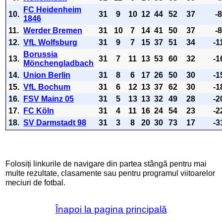
FC Heidenheim
10.
31
9
10
12
44
52
37
-
1846
11.
Werder Bremen
31
10
7
14
41
50
37
-
12.
VfL Wolfsburg
31
9
7
15
37
51
34
-1
Borussia
13.
31
7
11
13
53
60
32
-1
Mönchengladbach
14.
Union Berlin
31
8
6
17
26
50
30
-1
15.
VfL Bochum
31
6
12
13
37
62
30
-1
16.
FSV Mainz 05
31
5
13
13
32
49
28
-2
17.
FC Köln
31
4
11
16
24
54
23
-2
18.
SV Darmstadt 98
31
3
8
20
30
73
17
-3
Folosiți linkurile de navigare din partea stângă pentru mai
multe rezultate, clasamente sau pentru programul viitoarelor
meciuri de fotbal.
Înapoi la pagina principală