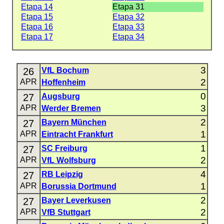
Etapa 14
Etapa 31
Etapa 15
Etapa 32
Etapa 16
Etapa 33
Etapa 17
Etapa 34
3
26
VfL Bochum
2
APR
Hoffenheim
0
27
Augsburg
3
APR
Werder Bremen
2
27
Bayern München
1
APR
Eintracht Frankfurt
1
27
SC Freiburg
2
APR
VfL Wolfsburg
4
27
RB Leipzig
1
APR
Borussia Dortmund
2
27
Bayer Leverkusen
2
APR
VfB Stuttgart