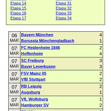
Etapa 14
Etapa 31
Etapa 15
Etapa 32
Etapa 16
Etapa 33
Etapa 17
Etapa 34
4
06
Bayern München
1
MAR
Borussia Mönchengladbach
2
07
FC Heidenheim 1846
4
MAR
Hoffenheim
3
07
SC Freiburg
3
MAR
Bayer Leverkusen
2
07
FSV Mainz 05
2
MAR
VfB Stuttgart
2
07
RB Leipzig
1
MAR
Augsburg
1
07
VfL Wolfsburg
2
MAR
Hamburger SV