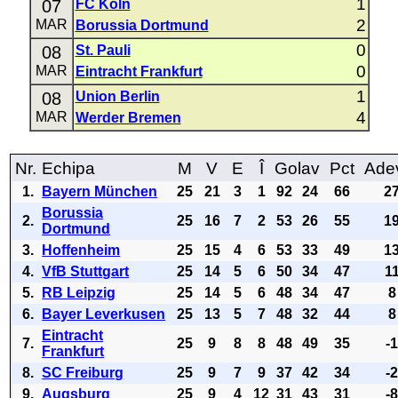
1
07
FC Köln
2
MAR
Borussia Dortmund
0
08
St. Pauli
0
MAR
Eintracht Frankfurt
1
08
Union Berlin
4
MAR
Werder Bremen
Nr.
Echipa
M
V
E
Î
Golav
Pct
Ade
1.
Bayern München
25
21
3
1
92
24
66
2
Borussia
2.
25
16
7
2
53
26
55
1
Dortmund
3.
Hoffenheim
25
15
4
6
53
33
49
1
4.
VfB Stuttgart
25
14
5
6
50
34
47
1
5.
RB Leipzig
25
14
5
6
48
34
47
8
6.
Bayer Leverkusen
25
13
5
7
48
32
44
8
Eintracht
7.
25
9
8
8
48
49
35
-
Frankfurt
8.
SC Freiburg
25
9
7
9
37
42
34
-
9.
Augsburg
25
9
4
12
31
43
31
-