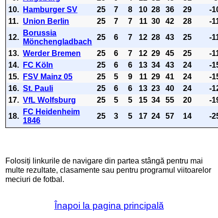
10.
Hamburger SV
25
7
8
10
28
36
29
-1
11.
Union Berlin
25
7
7
11
30
42
28
-1
Borussia
12.
25
6
7
12
28
43
25
-1
Mönchengladbach
13.
Werder Bremen
25
6
7
12
29
45
25
-1
14.
FC Köln
25
6
6
13
34
43
24
-1
15.
FSV Mainz 05
25
5
9
11
29
41
24
-1
16.
St. Pauli
25
6
6
13
23
40
24
-1
17.
VfL Wolfsburg
25
5
5
15
34
55
20
-1
FC Heidenheim
18.
25
3
5
17
24
57
14
-2
1846
Folosiți linkurile de navigare din partea stângă pentru mai
multe rezultate, clasamente sau pentru programul viitoarelor
meciuri de fotbal.
Înapoi la pagina principală