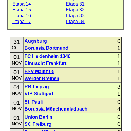
Etapa 14
Etapa 31
Etapa 15
Etapa 32
Etapa 16
Etapa 33
Etapa 17
Etapa 34
0
31
Augsburg
1
OCT
Borussia Dortmund
1
01
FC Heidenheim 1846
1
NOV
Eintracht Frankfurt
1
01
FSV Mainz 05
1
NOV
Werder Bremen
3
01
RB Leipzig
1
NOV
VfB Stuttgart
0
01
St. Pauli
4
NOV
Borussia Mönchengladbach
0
01
Union Berlin
0
NOV
SC Freiburg