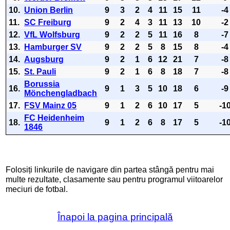
10.
Union Berlin
9
3
2
4
11
15
11
-4
11.
SC Freiburg
9
2
4
3
11
13
10
-2
12.
VfL Wolfsburg
9
2
2
5
11
16
8
-7
13.
Hamburger SV
9
2
2
5
8
15
8
-4
14.
Augsburg
9
2
1
6
12
21
7
-8
15.
St. Pauli
9
2
1
6
8
18
7
-8
Borussia
16.
9
1
3
5
10
18
6
-9
Mönchengladbach
17.
FSV Mainz 05
9
1
2
6
10
17
5
-1
FC Heidenheim
18.
9
1
2
6
8
17
5
-1
1846
Folosiți linkurile de navigare din partea stângă pentru mai
multe rezultate, clasamente sau pentru programul viitoarelor
meciuri de fotbal.
Înapoi la pagina principală