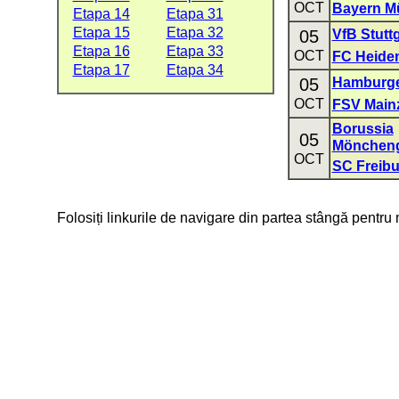
OCT
Bayern M
Etapa 14
Etapa 31
Etapa 15
Etapa 32
05
VfB Stuttg
Etapa 16
Etapa 33
OCT
FC Heide
Etapa 17
Etapa 34
05
Hamburge
OCT
FSV Main
Borussia
05
Mönchen
OCT
SC Freibu
Folosiți linkurile de navigare din partea stângă pentru