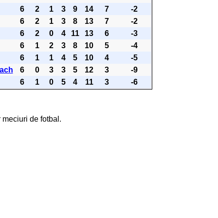
6
2
1
3
9
14
7
-2
6
2
1
3
8
13
7
-2
6
2
0
4
11
13
6
-3
6
1
2
3
8
10
5
-4
6
1
1
4
5
10
4
-5
ach
6
0
3
3
5
12
3
-9
6
1
0
5
4
11
3
-6
 meciuri de fotbal.