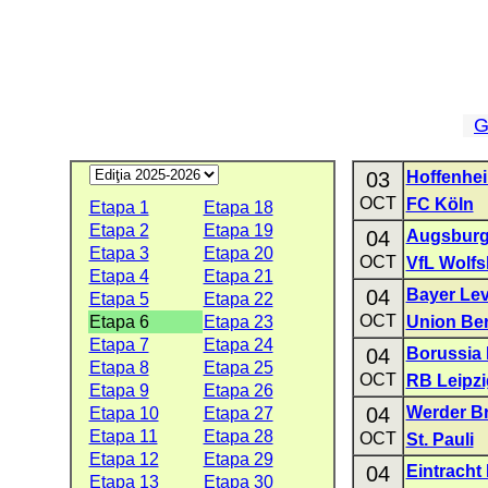
G
03
Hoffenhe
OCT
FC Köln
Etapa 1
Etapa 18
Etapa 2
Etapa 19
04
Augsbur
Etapa 3
Etapa 20
OCT
VfL Wolfs
Etapa 4
Etapa 21
04
Bayer Le
Etapa 5
Etapa 22
OCT
Etapa 6
Etapa 23
Union Ber
Etapa 7
Etapa 24
04
Borussia
Etapa 8
Etapa 25
OCT
RB Leipzi
Etapa 9
Etapa 26
04
Werder B
Etapa 10
Etapa 27
Etapa 11
Etapa 28
OCT
St. Pauli
Etapa 12
Etapa 29
04
Eintracht 
Etapa 13
Etapa 30