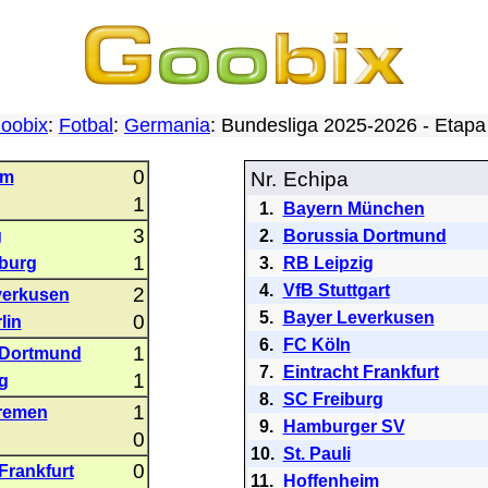
oobix
:
Fotbal
:
Germania
: Bundesliga 2025-2026 - Etap
0
im
Nr.
Echipa
1
1.
Bayern München
3
g
2.
Borussia Dortmund
1
burg
3.
RB Leipzig
4.
VfB Stuttgart
2
verkusen
5.
Bayer Leverkusen
0
lin
6.
FC Köln
1
 Dortmund
7.
Eintracht Frankfurt
1
g
8.
SC Freiburg
1
remen
9.
Hamburger SV
0
10.
St. Pauli
0
Frankfurt
11.
Hoffenheim