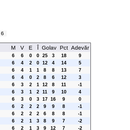
a 6
M
V
E
Î
Golav
Pct
Adevăr
6
6
0
0
25
3
18
9
6
4
2
0
12
4
14
5
6
4
1
1
8
8
13
7
6
4
0
2
8
6
12
3
6
3
2
1
12
8
11
-1
6
3
1
2
11
9
10
4
6
3
0
3
17
16
9
0
6
2
2
2
9
9
8
-1
6
2
2
2
6
8
8
-1
6
2
1
3
8
9
7
-2
6
2
1
3
9
12
7
-2