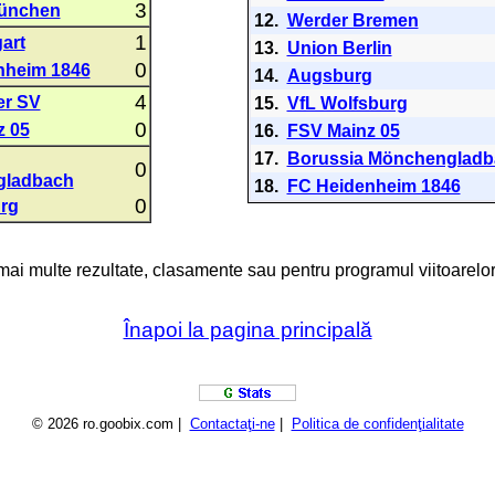
3
ünchen
12.
Werder Bremen
1
art
13.
Union Berlin
0
nheim 1846
14.
Augsburg
4
r SV
15.
VfL Wolfsburg
0
z 05
16.
FSV Mainz 05
17.
Borussia Mönchengladb
0
gladbach
18.
FC Heidenheim 1846
0
rg
 mai multe rezultate, clasamente sau pentru programul viitoarelor
Înapoi la pagina principală
© 2026 ro.goobix.com |
Contactaţi-ne
|
Politica de confidenţialitate