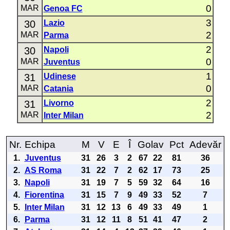
0
MAR
Genoa FC
3
30
Lazio
2
MAR
Parma
2
30
Napoli
0
MAR
Juventus
1
31
Udinese
0
MAR
Catania
2
31
Livorno
2
MAR
Inter Milan
Nr.
Echipa
M
V
E
Î
Golav
Pct
Adevăr
1.
Juventus
31
26
3
2
67
22
81
36
2.
AS Roma
31
22
7
2
62
17
73
25
3.
Napoli
31
19
7
5
59
32
64
16
4.
Fiorentina
31
15
7
9
49
33
52
7
5.
Inter Milan
31
12
13
6
49
33
49
1
6.
Parma
31
12
11
8
51
41
47
2