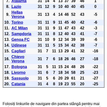
7.
Atalanta
31
14
4
13
37
39
46
1
8.
Lazio
31
12
9
10
40
40
45
0
Hellas
9.
31
13
4
14
46
52
43
-5
Verona
10.
Torino
31
11
9
11
45
40
42
-6
11.
AC Milan
31
11
9
11
47
43
42
-3
12.
Sampdoria
31
11
8
12
40
43
41
-7
13.
Genoa FC
31
10
9
12
34
39
39
-6
14.
Udinese
31
11
5
15
34
42
38
-7
15.
Cagliari
31
7
11
13
29
41
32
-16
Chievo
16.
31
7
6
18
26
46
27
-18
Verona
17.
Bologna
31
5
11
15
24
48
26
-22
18.
Livorno
31
6
7
18
34
58
25
-23
19.
Sassuolo
31
5
6
20
29
61
21
-27
20.
Catania
31
4
8
19
23
55
20
-25
Folosiți linkurile de navigare din partea stângă pentru mai