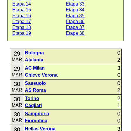
Etapa 14
Etapa 33
Etapa 15
Etapa 34
Etapa 16
Etapa 35
Etapa 17
Etapa 36
Etapa 18
Etapa 37
Etapa 19
Etapa 38
0
29
Bologna
2
MAR
Atalanta
3
29
AC Milan
0
MAR
Chievo Verona
0
30
Sassuolo
2
MAR
AS Roma
2
30
Torino
1
MAR
Cagliari
0
30
Sampdoria
0
MAR
Fiorentina
3
30
Hellas Verona