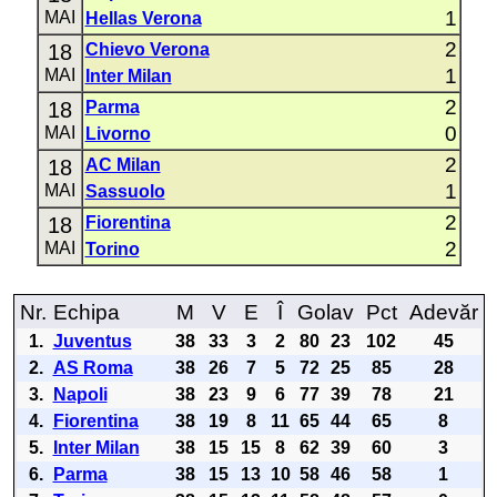
1
MAI
Hellas Verona
2
18
Chievo Verona
1
MAI
Inter Milan
2
18
Parma
0
MAI
Livorno
2
18
AC Milan
1
MAI
Sassuolo
2
18
Fiorentina
2
MAI
Torino
Nr.
Echipa
M
V
E
Î
Golav
Pct
Adevăr
1.
Juventus
38
33
3
2
80
23
102
45
2.
AS Roma
38
26
7
5
72
25
85
28
3.
Napoli
38
23
9
6
77
39
78
21
4.
Fiorentina
38
19
8
11
65
44
65
8
5.
Inter Milan
38
15
15
8
62
39
60
3
6.
Parma
38
15
13
10
58
46
58
1