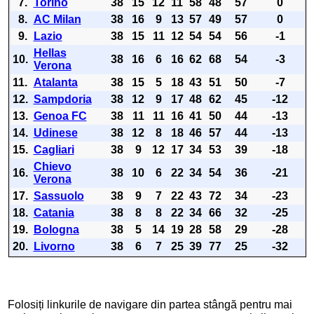
7.
Torino
38
15
12
11
58
48
57
0
8.
AC Milan
38
16
9
13
57
49
57
0
9.
Lazio
38
15
11
12
54
54
56
-1
Hellas
10.
38
16
6
16
62
68
54
-3
Verona
11.
Atalanta
38
15
5
18
43
51
50
-7
12.
Sampdoria
38
12
9
17
48
62
45
-12
13.
Genoa FC
38
11
11
16
41
50
44
-13
14.
Udinese
38
12
8
18
46
57
44
-13
15.
Cagliari
38
9
12
17
34
53
39
-18
Chievo
16.
38
10
6
22
34
54
36
-21
Verona
17.
Sassuolo
38
9
7
22
43
72
34
-23
18.
Catania
38
8
8
22
34
66
32
-25
19.
Bologna
38
5
14
19
28
58
29
-28
20.
Livorno
38
6
7
25
39
77
25
-32
Folosiți linkurile de navigare din partea stângă pentru mai