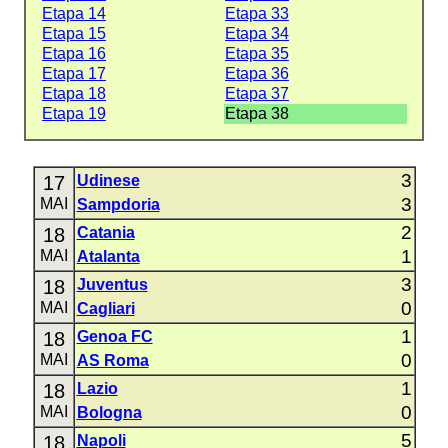
Etapa 14
Etapa 33
Etapa 15
Etapa 34
Etapa 16
Etapa 35
Etapa 17
Etapa 36
Etapa 18
Etapa 37
Etapa 19
Etapa 38
3
17
Udinese
3
MAI
Sampdoria
2
18
Catania
1
MAI
Atalanta
3
18
Juventus
0
MAI
Cagliari
1
18
Genoa FC
0
MAI
AS Roma
1
18
Lazio
0
MAI
Bologna
5
18
Napoli