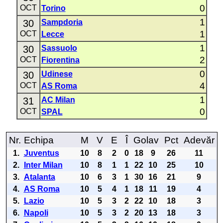
0
OCT
Torino
1
30
Sampdoria
1
OCT
Lecce
1
30
Sassuolo
2
OCT
Fiorentina
0
30
Udinese
4
OCT
AS Roma
1
31
AC Milan
0
OCT
SPAL
Nr.
Echipa
M
V
E
Î
Golav
Pct
Adevăr
1.
Juventus
10
8
2
0
18
9
26
11
2.
Inter Milan
10
8
1
1
22
10
25
10
3.
Atalanta
10
6
3
1
30
16
21
9
4.
AS Roma
10
5
4
1
18
11
19
4
5.
Lazio
10
5
3
2
22
10
18
3
6.
Napoli
10
5
3
2
20
13
18
3