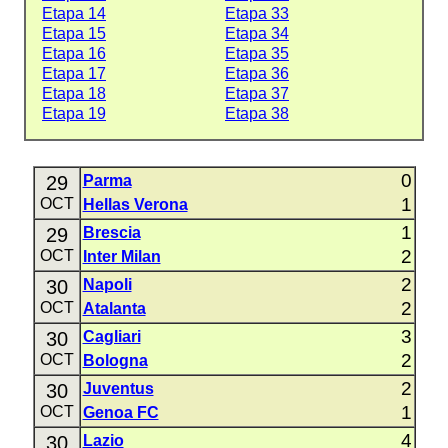
Etapa 14
Etapa 33
Etapa 15
Etapa 34
Etapa 16
Etapa 35
Etapa 17
Etapa 36
Etapa 18
Etapa 37
Etapa 19
Etapa 38
0
29
Parma
1
OCT
Hellas Verona
1
29
Brescia
2
OCT
Inter Milan
2
30
Napoli
2
OCT
Atalanta
3
30
Cagliari
2
OCT
Bologna
2
30
Juventus
1
OCT
Genoa FC
4
30
Lazio