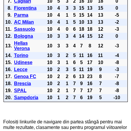
7.
Cagliari
10
5
3
2
16
10
18
0
8.
Fiorentina
10
4
3
3
15
13
15
0
9.
Parma
10
4
1
5
15
14
13
-5
10.
AC Milan
10
4
1
5
10
13
13
-2
11.
Sassuolo
10
4
0
6
18
18
12
-3
12.
Bologna
10
3
3
4
14
15
12
0
Hellas
13.
10
3
3
4
7
8
12
-3
Verona
14.
Torino
10
3
2
5
11
16
11
-4
15.
Udinese
10
3
1
6
5
17
10
-8
16.
Lecce
10
2
3
5
11
19
9
-3
17.
Genoa FC
10
2
2
6
13
23
8
-7
18.
Brescia
10
2
1
7
9
16
7
-8
19.
SPAL
10
2
1
7
7
17
7
-8
20.
Sampdoria
10
1
2
7
6
19
5
-10
Folosiți linkurile de navigare din partea stângă pentru mai
multe rezultate, clasamente sau pentru programul viitoarelor