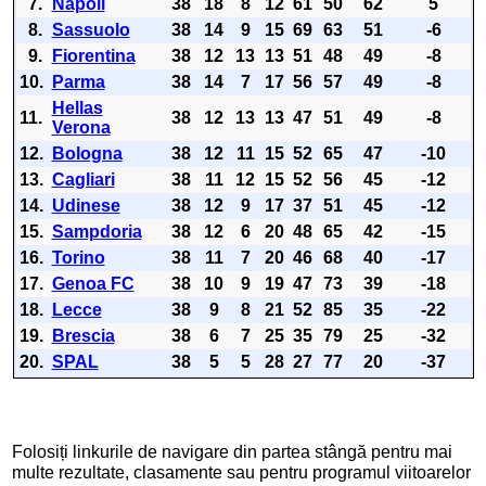
7.
Napoli
38
18
8
12
61
50
62
5
8.
Sassuolo
38
14
9
15
69
63
51
-6
9.
Fiorentina
38
12
13
13
51
48
49
-8
10.
Parma
38
14
7
17
56
57
49
-8
Hellas
11.
38
12
13
13
47
51
49
-8
Verona
12.
Bologna
38
12
11
15
52
65
47
-10
13.
Cagliari
38
11
12
15
52
56
45
-12
14.
Udinese
38
12
9
17
37
51
45
-12
15.
Sampdoria
38
12
6
20
48
65
42
-15
16.
Torino
38
11
7
20
46
68
40
-17
17.
Genoa FC
38
10
9
19
47
73
39
-18
18.
Lecce
38
9
8
21
52
85
35
-22
19.
Brescia
38
6
7
25
35
79
25
-32
20.
SPAL
38
5
5
28
27
77
20
-37
Folosiți linkurile de navigare din partea stângă pentru mai
multe rezultate, clasamente sau pentru programul viitoarelor