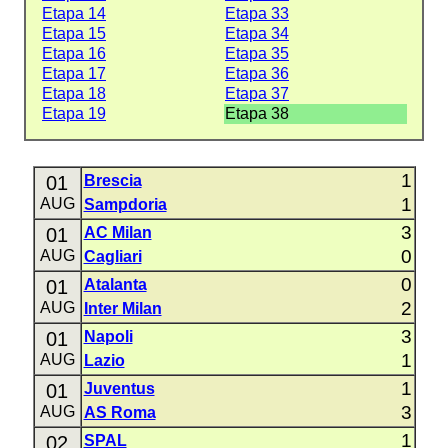
Etapa 14
Etapa 33
Etapa 15
Etapa 34
Etapa 16
Etapa 35
Etapa 17
Etapa 36
Etapa 18
Etapa 37
Etapa 19
Etapa 38
1
01
Brescia
1
AUG
Sampdoria
3
01
AC Milan
0
AUG
Cagliari
0
01
Atalanta
2
AUG
Inter Milan
3
01
Napoli
1
AUG
Lazio
1
01
Juventus
3
AUG
AS Roma
1
02
SPAL