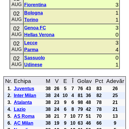
3
AUG
Fiorentina
1
02
Bologna
1
AUG
Torino
3
02
Genoa FC
0
AUG
Hellas Verona
3
02
Lecce
4
AUG
Parma
0
02
Sassuolo
1
AUG
Udinese
Nr.
Echipa
M
V
E
Î
Golav
Pct
Adevăr
1.
Juventus
38
26
5
7
76
43
83
26
2.
Inter Milan
38
24
10
4
81
36
82
25
3.
Atalanta
38
23
9
6
98
48
78
21
4.
Lazio
38
24
6
8
79
42
78
21
5.
AS Roma
38
21
7
10
77
51
70
13
6.
AC Milan
38
19
9
10
63
46
66
9