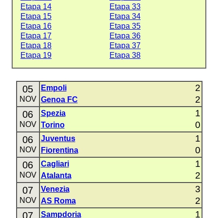
Etapa 14
Etapa 33
Etapa 15
Etapa 34
Etapa 16
Etapa 35
Etapa 17
Etapa 36
Etapa 18
Etapa 37
Etapa 19
Etapa 38
2
05
Empoli
2
NOV
Genoa FC
1
06
Spezia
0
NOV
Torino
1
06
Juventus
0
NOV
Fiorentina
1
06
Cagliari
2
NOV
Atalanta
3
07
Venezia
2
NOV
AS Roma
1
07
Sampdoria