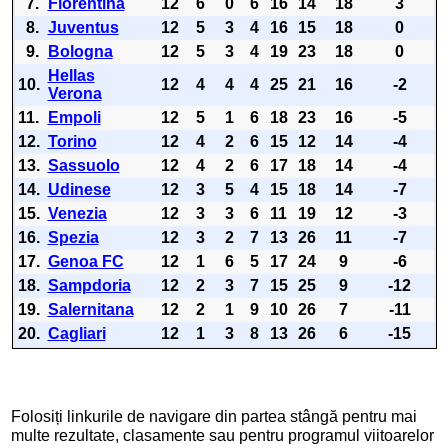
7.
Fiorentina
12
6
0
6
16
14
18
3
8.
Juventus
12
5
3
4
16
15
18
0
9.
Bologna
12
5
3
4
19
23
18
0
Hellas
10.
12
4
4
4
25
21
16
-2
Verona
11.
Empoli
12
5
1
6
18
23
16
-5
12.
Torino
12
4
2
6
15
12
14
-4
13.
Sassuolo
12
4
2
6
17
18
14
-4
14.
Udinese
12
3
5
4
15
18
14
-7
15.
Venezia
12
3
3
6
11
19
12
-3
16.
Spezia
12
3
2
7
13
26
11
-7
17.
Genoa FC
12
1
6
5
17
24
9
-6
18.
Sampdoria
12
2
3
7
15
25
9
-12
19.
Salernitana
12
2
1
9
10
26
7
-11
20.
Cagliari
12
1
3
8
13
26
6
-15
Folosiți linkurile de navigare din partea stângă pentru mai
multe rezultate, clasamente sau pentru programul viitoarelor