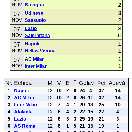
2
NOV
Bologna
3
07
Udinese
2
NOV
Sassuolo
3
07
Lazio
0
NOV
Salernitana
1
07
Napoli
1
NOV
Hellas Verona
1
07
AC Milan
1
NOV
Inter Milan
Nr.
Echipa
M
V
E
Î
Golav
Pct
Adevăr
1.
Napoli
12
10
2
0
24
4
32
14
2.
AC Milan
12
10
2
0
26
11
32
14
3.
Inter Milan
12
7
4
1
29
13
25
10
4.
Atalanta
12
6
4
2
22
15
22
4
5.
Lazio
12
6
3
3
25
19
21
3
6.
AS Roma
12
6
1
5
21
15
19
1