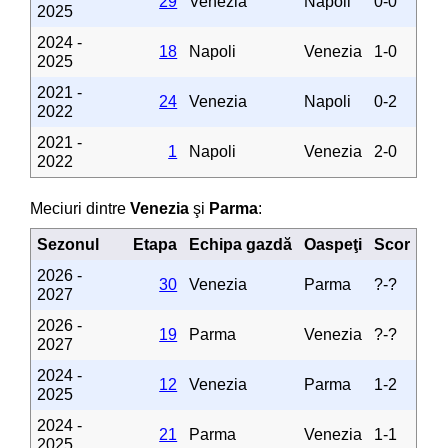
29
Venezia
Napoli
0-0
2025
2024 -
18
Napoli
Venezia
1-0
2025
2021 -
24
Venezia
Napoli
0-2
2022
2021 -
1
Napoli
Venezia
2-0
2022
Meciuri dintre
Venezia
şi
Parma
:
Sezonul
Etapa
Echipa gazdă
Oaspeţi
Scor
2026 -
30
Venezia
Parma
?-?
2027
2026 -
19
Parma
Venezia
?-?
2027
2024 -
12
Venezia
Parma
1-2
2025
2024 -
21
Parma
Venezia
1-1
2025