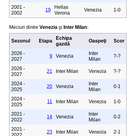
2001 -
Hellas
19
Venezia
1-0
2002
Verona
Meciuri dintre
Venezia
şi
Inter Milan
:
Echipa
Sezonul
Etapa
Oaspeţi
Scor
gazdă
2026 -
Inter
9
Venezia
?-?
2027
Milan
2026 -
21
Inter Milan
Venezia
?-?
2027
2024 -
Inter
20
Venezia
0-1
2025
Milan
2024 -
11
Inter Milan
Venezia
1-0
2025
2021 -
Inter
14
Venezia
0-2
2022
Milan
2021 -
23
Inter Milan
Venezia
2-1
2022