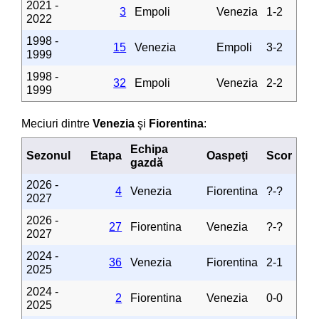
2021 -
3
Empoli
Venezia
1-2
2022
1998 -
15
Venezia
Empoli
3-2
1999
1998 -
32
Empoli
Venezia
2-2
1999
Meciuri dintre
Venezia
şi
Fiorentina
:
Echipa
Sezonul
Etapa
Oaspeţi
Scor
gazdă
2026 -
4
Venezia
Fiorentina
?-?
2027
2026 -
27
Fiorentina
Venezia
?-?
2027
2024 -
36
Venezia
Fiorentina
2-1
2025
2024 -
2
Fiorentina
Venezia
0-0
2025