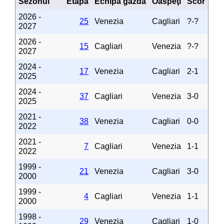
Sezonul
Etapa
Echipa gazdă
Oaspeţi
Scor
2026 -
25
Venezia
Cagliari
?-?
2027
2026 -
15
Cagliari
Venezia
?-?
2027
2024 -
17
Venezia
Cagliari
2-1
2025
2024 -
37
Cagliari
Venezia
3-0
2025
2021 -
38
Venezia
Cagliari
0-0
2022
2021 -
7
Cagliari
Venezia
1-1
2022
1999 -
21
Venezia
Cagliari
3-0
2000
1999 -
4
Cagliari
Venezia
1-1
2000
1998 -
29
Venezia
Cagliari
1-0