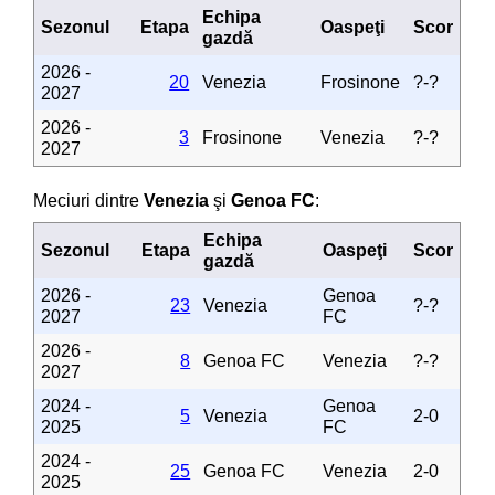
Echipa
Sezonul
Etapa
Oaspeţi
Scor
gazdă
2026 -
20
Venezia
Frosinone
?-?
2027
2026 -
3
Frosinone
Venezia
?-?
2027
Meciuri dintre
Venezia
şi
Genoa FC
:
Echipa
Sezonul
Etapa
Oaspeţi
Scor
gazdă
2026 -
Genoa
23
Venezia
?-?
2027
FC
2026 -
8
Genoa FC
Venezia
?-?
2027
2024 -
Genoa
5
Venezia
2-0
2025
FC
2024 -
25
Genoa FC
Venezia
2-0
2025