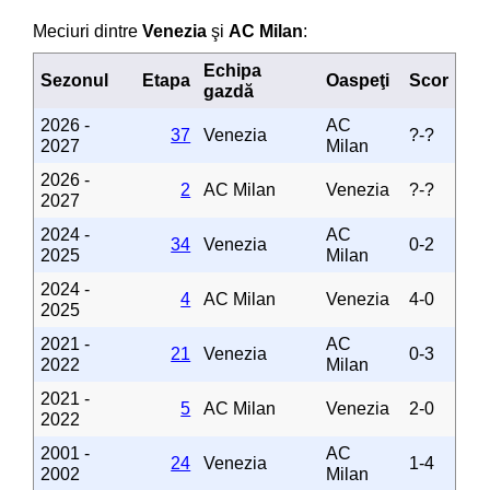
Meciuri dintre
Venezia
şi
AC Milan
:
Echipa
Sezonul
Etapa
Oaspeţi
Scor
gazdă
2026 -
AC
37
Venezia
?-?
2027
Milan
2026 -
2
AC Milan
Venezia
?-?
2027
2024 -
AC
34
Venezia
0-2
2025
Milan
2024 -
4
AC Milan
Venezia
4-0
2025
2021 -
AC
21
Venezia
0-3
2022
Milan
2021 -
5
AC Milan
Venezia
2-0
2022
2001 -
AC
24
Venezia
1-4
2002
Milan