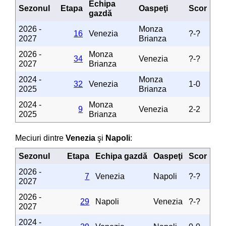
Echipa
Sezonul
Etapa
Oaspeţi
Scor
gazdă
2026 -
Monza
16
Venezia
?-?
2027
Brianza
2026 -
Monza
34
Venezia
?-?
2027
Brianza
2024 -
Monza
32
Venezia
1-0
2025
Brianza
2024 -
Monza
9
Venezia
2-2
2025
Brianza
Meciuri dintre
Venezia
şi
Napoli
:
Sezonul
Etapa
Echipa gazdă
Oaspeţi
Scor
2026 -
7
Venezia
Napoli
?-?
2027
2026 -
29
Napoli
Venezia
?-?
2027
2024 -