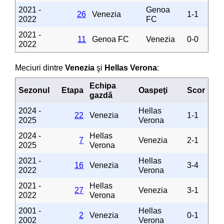
2021 -
Genoa
26
Venezia
1-1
2022
FC
2021 -
11
Genoa FC
Venezia
0-0
2022
Meciuri dintre
Venezia
şi
Hellas Verona
:
Echipa
Sezonul
Etapa
Oaspeţi
Scor
gazdă
2024 -
Hellas
22
Venezia
1-1
2025
Verona
2024 -
Hellas
7
Venezia
2-1
2025
Verona
2021 -
Hellas
16
Venezia
3-4
2022
Verona
2021 -
Hellas
27
Venezia
3-1
2022
Verona
2001 -
Hellas
2
Venezia
0-1
2002
Verona