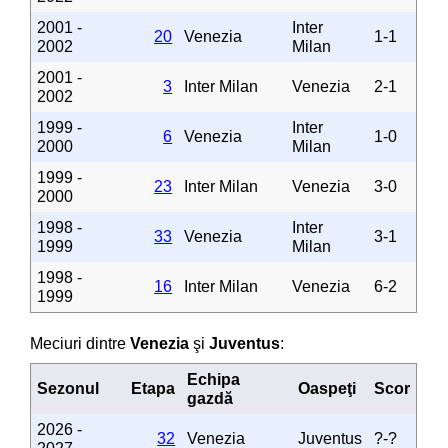
2001 -
Inter
20
Venezia
1-1
2002
Milan
2001 -
3
Inter Milan
Venezia
2-1
2002
1999 -
Inter
6
Venezia
1-0
2000
Milan
1999 -
23
Inter Milan
Venezia
3-0
2000
1998 -
Inter
33
Venezia
3-1
1999
Milan
1998 -
16
Inter Milan
Venezia
6-2
1999
Meciuri dintre
Venezia
şi
Juventus
:
Echipa
Sezonul
Etapa
Oaspeţi
Scor
gazdă
2026 -
32
Venezia
Juventus
?-?