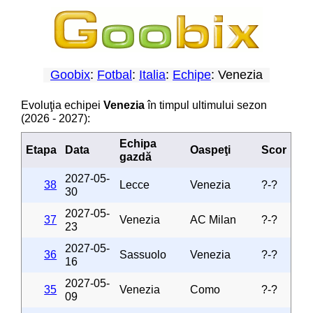
Goobix
:
Fotbal
:
Italia
:
Echipe
: Venezia
Evoluţia echipei
Venezia
în timpul ultimului sezon
(2026 - 2027):
Echipa
Etapa
Data
Oaspeţi
Scor
gazdă
2027-05-
38
Lecce
Venezia
?-?
30
2027-05-
37
Venezia
AC Milan
?-?
23
2027-05-
36
Sassuolo
Venezia
?-?
16
2027-05-
35
Venezia
Como
?-?
09