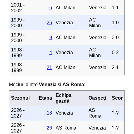
2001 -
6
AC Milan
Venezia
1-1
2002
1999 -
AC
26
Venezia
1-0
2000
Milan
1999 -
9
AC Milan
Venezia
3-0
2000
1998 -
AC
4
Venezia
0-2
1999
Milan
1998 -
21
AC Milan
Venezia
2-1
1999
Meciuri dintre
Venezia
şi
AS Roma
:
Echipa
Sezonul
Etapa
Oaspeţi
Scor
gazdă
2026 -
AS
18
Venezia
?-?
2027
Roma
2026 -
26
AS Roma
Venezia
?-?
2027