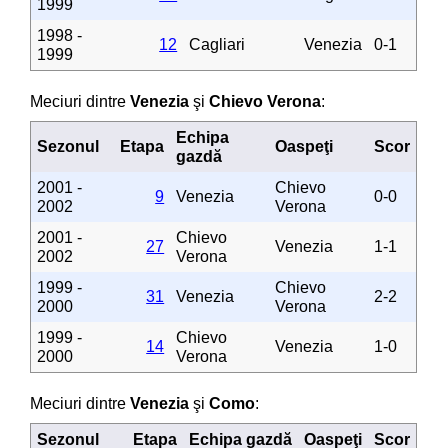
1999
1998 -
12
Cagliari
Venezia
0-1
1999
Meciuri dintre
Venezia
şi
Chievo Verona
:
Echipa
Sezonul
Etapa
Oaspeţi
Scor
gazdă
2001 -
Chievo
9
Venezia
0-0
2002
Verona
2001 -
Chievo
27
Venezia
1-1
2002
Verona
1999 -
Chievo
31
Venezia
2-2
2000
Verona
1999 -
Chievo
14
Venezia
1-0
2000
Verona
Meciuri dintre
Venezia
şi
Como
:
Sezonul
Etapa
Echipa gazdă
Oaspeţi
Scor