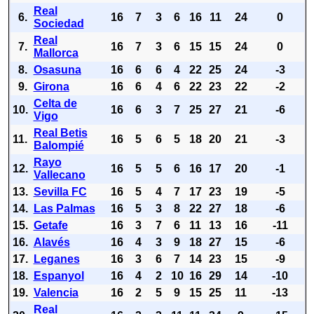
Real
6.
16
7
3
6
16
11
24
0
Sociedad
Real
7.
16
7
3
6
15
15
24
0
Mallorca
8.
Osasuna
16
6
6
4
22
25
24
-3
9.
Girona
16
6
4
6
22
23
22
-2
Celta de
10.
16
6
3
7
25
27
21
-6
Vigo
Real Betis
11.
16
5
6
5
18
20
21
-3
Balompié
Rayo
12.
16
5
5
6
16
17
20
-1
Vallecano
13.
Sevilla FC
16
5
4
7
17
23
19
-5
14.
Las Palmas
16
5
3
8
22
27
18
-6
15.
Getafe
16
3
7
6
11
13
16
-11
16.
Alavés
16
4
3
9
18
27
15
-6
17.
Leganes
16
3
6
7
14
23
15
-9
18.
Espanyol
16
4
2
10
16
29
14
-10
19.
Valencia
16
2
5
9
15
25
11
-13
Real