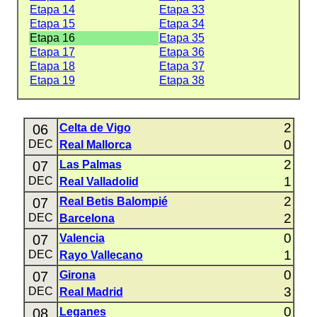
Etapa 14
Etapa 33
Etapa 15
Etapa 34
Etapa 16
Etapa 35
Etapa 17
Etapa 36
Etapa 18
Etapa 37
Etapa 19
Etapa 38
2
06
Celta de Vigo
0
DEC
Real Mallorca
2
07
Las Palmas
1
DEC
Real Valladolid
2
07
Real Betis Balompié
2
DEC
Barcelona
0
07
Valencia
1
DEC
Rayo Vallecano
0
07
Girona
3
DEC
Real Madrid
0
08
Leganes