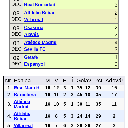
3
DEC
Real Sociedad
2
08
Athletic Bilbao
0
DEC
Villarreal
2
08
Osasuna
2
DEC
Alavés
4
08
Atlético Madrid
3
DEC
Sevilla FC
1
09
Getafe
0
DEC
Espanyol
Nr.
Echipa
M
V
E
Î
Golav
Pct
Adevăr
1.
Real Madrid
16
12
3
1
35
12
39
15
2.
Barcelona
16
11
2
3
45
18
35
17
Atlético
3.
16
10
5
1
30
11
35
11
Madrid
Athletic
4.
16
8
5
3
24
14
29
2
Bilbao
5.
Villarreal
16
7
6
3
28
26
27
3