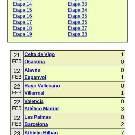
Etapa 14
Etapa 33
Etapa 15
Etapa 34
Etapa 16
Etapa 35
Etapa 17
Etapa 36
Etapa 18
Etapa 37
Etapa 19
Etapa 38
1
21
Celta de Vigo
0
FEB
Osasuna
0
22
Alavés
1
FEB
Espanyol
0
22
Rayo Vallecano
1
FEB
Villarreal
0
22
Valencia
3
FEB
Atlético Madrid
0
22
Las Palmas
2
FEB
Barcelona
7
23
Athletic Bilbao