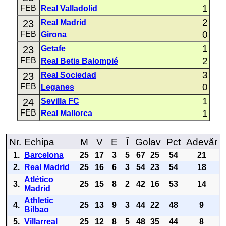
1
FEB
Real Valladolid
2
23
Real Madrid
0
FEB
Girona
1
23
Getafe
2
FEB
Real Betis Balompié
3
23
Real Sociedad
0
FEB
Leganes
1
24
Sevilla FC
1
FEB
Real Mallorca
Nr.
Echipa
M
V
E
Î
Golav
Pct
Adevăr
1.
Barcelona
25
17
3
5
67
25
54
21
2.
Real Madrid
25
16
6
3
54
23
54
18
Atlético
3.
25
15
8
2
42
16
53
14
Madrid
Athletic
4.
25
13
9
3
44
22
48
9
Bilbao
5.
Villarreal
25
12
8
5
48
35
44
8