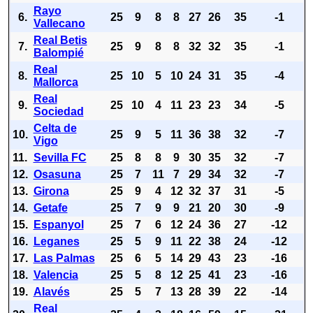
Rayo
6.
25
9
8
8
27
26
35
-1
Vallecano
Real Betis
7.
25
9
8
8
32
32
35
-1
Balompié
Real
8.
25
10
5
10
24
31
35
-4
Mallorca
Real
9.
25
10
4
11
23
23
34
-5
Sociedad
Celta de
10.
25
9
5
11
36
38
32
-7
Vigo
11.
Sevilla FC
25
8
8
9
30
35
32
-7
12.
Osasuna
25
7
11
7
29
34
32
-7
13.
Girona
25
9
4
12
32
37
31
-5
14.
Getafe
25
7
9
9
21
20
30
-9
15.
Espanyol
25
7
6
12
24
36
27
-12
16.
Leganes
25
5
9
11
22
38
24
-12
17.
Las Palmas
25
6
5
14
29
43
23
-16
18.
Valencia
25
5
8
12
25
41
23
-16
19.
Alavés
25
5
7
13
28
39
22
-14
Real