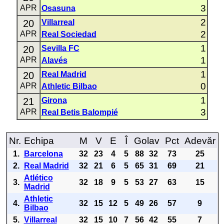
3
APR
Osasuna
2
20
Villarreal
2
APR
Real Sociedad
1
20
Sevilla FC
1
APR
Alavés
1
20
Real Madrid
0
APR
Athletic Bilbao
1
21
Girona
3
APR
Real Betis Balompié
Nr.
Echipa
M
V
E
Î
Golav
Pct
Adevăr
1.
Barcelona
32
23
4
5
88
32
73
25
2.
Real Madrid
32
21
6
5
65
31
69
21
Atlético
3.
32
18
9
5
53
27
63
15
Madrid
Athletic
4.
32
15
12
5
49
26
57
9
Bilbao
5.
Villarreal
32
15
10
7
56
42
55
7