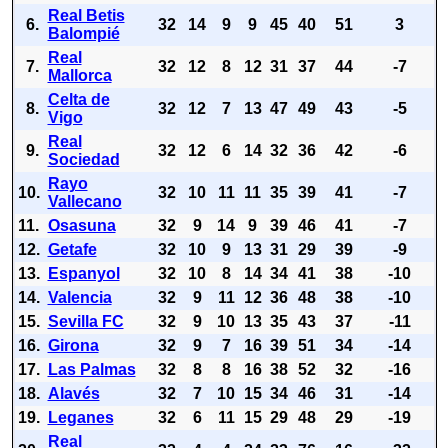
Real Betis
6.
32
14
9
9
45
40
51
3
Balompié
Real
7.
32
12
8
12
31
37
44
-7
Mallorca
Celta de
8.
32
12
7
13
47
49
43
-5
Vigo
Real
9.
32
12
6
14
32
36
42
-6
Sociedad
Rayo
10.
32
10
11
11
35
39
41
-7
Vallecano
11.
Osasuna
32
9
14
9
39
46
41
-7
12.
Getafe
32
10
9
13
31
29
39
-9
13.
Espanyol
32
10
8
14
34
41
38
-10
14.
Valencia
32
9
11
12
36
48
38
-10
15.
Sevilla FC
32
9
10
13
35
43
37
-11
16.
Girona
32
9
7
16
39
51
34
-14
17.
Las Palmas
32
8
8
16
38
52
32
-16
18.
Alavés
32
7
10
15
34
46
31
-14
19.
Leganes
32
6
11
15
29
48
29
-19
Real