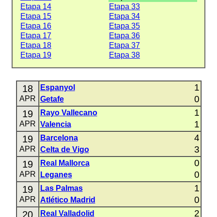
Etapa 14
Etapa 33
Etapa 15
Etapa 34
Etapa 16
Etapa 35
Etapa 17
Etapa 36
Etapa 18
Etapa 37
Etapa 19
Etapa 38
1
18
Espanyol
0
APR
Getafe
1
19
Rayo Vallecano
1
APR
Valencia
4
19
Barcelona
3
APR
Celta de Vigo
0
19
Real Mallorca
0
APR
Leganes
1
19
Las Palmas
0
APR
Atlético Madrid
2
20
Real Valladolid