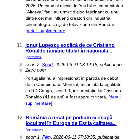
2026. Pe canalul oficial de YouTube, comunitatea
”Altceva” fanii au urmrit dialog fascinant cu unul
dintre cei mai influenți creatori din industria
cinematografică și de televiziune din Români...
[
detalii suplimentare
]
11.
Ionuț Lupescu explică de ce Cristiano
Ronaldo rămâne titular în naționala...
(
permalink
)
scor:
2
,
Sport
, 2026-06-21 08:14:18, publicat de
Ziare.com
Portugalia nu a impresionat în partida de debut
de la Campionatul Mondial, încheiată la egalitate
cu RD Congo, scor 1-1, iar prestația lui Cristiano
Ronaldo (41 de ani) a fost aspru criticată. [
detalii
suplimentare
]
12.
România a urcat pe podium și ocupă
locul trei în Europa de Est la calitatea...
(
permalink
)
scor:
1
,
Film
, 2026-06-11 07:18:35, publicat de