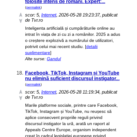
folosite intens de români. Expert:...
(
permalink
)
scor:
5
,
Internet
, 2026-05-28 19:23:37, publicat
de Tvr.ro
Inteligenta artificială și cumpărăturile online au
intrat în viața de zi cu zi a românilor. 2025 a adus
o creștere explozivă a numărului de utilizatori,
potrivit celui mai recent studiu. [
detalii
suplimentare
]
Alte surse:
Gandul
18.
Facebook, TikTok, Instagram și YouTube
nu elimină suficient discursul instigator...
(
permalink
)
scor:
5
,
Internet
, 2026-05-28 11:19:34, publicat
de Tvr.ro
Marile platforme sociale, printre care Facebook,
TikTok, Instagram și YouTube, nu reușesc să
aplice consecvent propriile reguli privind
discursul instigator la ură, arată un raport al
Appeals Centre Europe, organism independent
creat în cadrul legislației europene privind