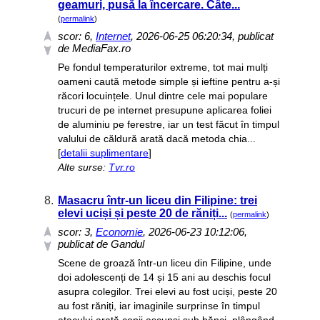
geamuri, pusă la încercare. Câte...
(
permalink
)
scor:
6
,
Internet
, 2026-06-25 06:20:34, publicat
de MediaFax.ro
Pe fondul temperaturilor extreme, tot mai mulți
oameni caută metode simple și ieftine pentru a-și
răcori locuințele. Unul dintre cele mai populare
trucuri de pe internet presupune aplicarea foliei
de aluminiu pe ferestre, iar un test făcut în timpul
valului de căldură arată dacă metoda chia...
[
detalii suplimentare
]
Alte surse:
Tvr.ro
8.
Masacru într-un liceu din Filipine: trei
elevi uciși și peste 20 de răniți...
(
permalink
)
scor:
3
,
Economie
, 2026-06-23 10:12:06,
publicat de Gandul
Scene de groază într-un liceu din Filipine, unde
doi adolescenți de 14 și 15 ani au deschis focul
asupra colegilor. Trei elevi au fost uciși, peste 20
au fost răniți, iar imaginile surprinse în timpul