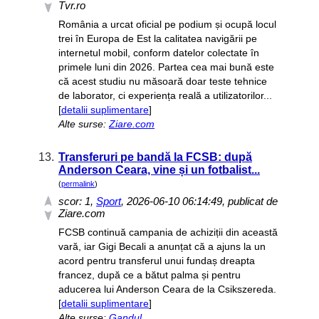
Tvr.ro
România a urcat oficial pe podium și ocupă locul
trei în Europa de Est la calitatea navigării pe
internetul mobil, conform datelor colectate în
primele luni din 2026. Partea cea mai bună este
că acest studiu nu măsoară doar teste tehnice
de laborator, ci experiența reală a utilizatorilor...
[
detalii suplimentare
]
Alte surse:
Ziare.com
13.
Transferuri pe bandă la FCSB: după
Anderson Ceara, vine și un fotbalist...
(
permalink
)
scor:
1
,
Sport
, 2026-06-10 06:14:49, publicat de
Ziare.com
FCSB continuă campania de achiziții din această
vară, iar Gigi Becali a anunțat că a ajuns la un
acord pentru transferul unui fundaș dreapta
francez, după ce a bătut palma și pentru
aducerea lui Anderson Ceara de la Csikszereda.
[
detalii suplimentare
]
Alte surse:
Gandul