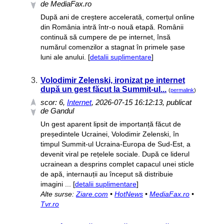
de MediaFax.ro
După ani de creștere accelerată, comerțul online
din România intră într-o nouă etapă. Românii
continuă să cumpere de pe internet, însă
numărul comenzilor a stagnat în primele șase
luni ale anului. [
detalii suplimentare
]
3.
Volodimir Zelenski, ironizat pe internet
după un gest făcut la Summit-ul...
(
permalink
)
scor:
6
,
Internet
, 2026-07-15 16:12:13, publicat
de Gandul
Un gest aparent lipsit de importanță făcut de
președintele Ucrainei, Volodimir Zelenski, în
timpul Summit-ul Ucraina-Europa de Sud-Est, a
devenit viral pe rețelele sociale. După ce liderul
ucrainean a desprins complet capacul unei sticle
de apă, internauții au început să distribuie
imagini ... [
detalii suplimentare
]
Alte surse:
Ziare.com
•
HotNews
•
MediaFax.ro
•
Tvr.ro