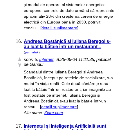
şi modul de operare al sistemelor energetice
europene, centrele de date urmând să reprezinte
aproximativ 28% din creşterea cererii de energie
electrică din Europa până în 2030, potrivit
conclu... [
detalii suplimentare
]
16.
Andreea Bostănică și Iuliana Beregoi s-
au luat la bătaie într-un restaurant...
(
permalink
)
scor:
6
,
Internet
, 2026-06-04 11:11:35, publicat
de Gandul
Scandalul dintre Iuliana Beregoi și Andreea
Bostănică, început pe rețelele de socializare, s-a
mutat în viața reală. Cele două cântărețe s-au
luat la bătaie într-un restaurant, iar imaginile au
fost postate pe internet. Iuliana Beregoi și
Andreea Bostănică s-au luat la bătaie într-un
restau... [
detalii suplimentare
]
Alte surse:
Ziare.com
17.
Internetul și Inteligența Artificială sunt