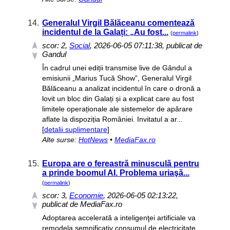
14.
Generalul Virgil Bălăceanu comentează
incidentul de la Galați: „Au fost...
(
permalink
)
scor:
2
,
Social
, 2026-06-05 07:11:38, publicat de
Gandul
În cadrul unei ediții transmise live de Gândul a
emisiunii „Marius Tucă Show”, Generalul Virgil
Bălăceanu a analizat incidentul în care o dronă a
lovit un bloc din Galați și a explicat care au fost
limitele operaționale ale sistemelor de apărare
aflate la dispoziția României. Invitatul a ar...
[
detalii suplimentare
]
Alte surse:
HotNews
•
MediaFax.ro
15.
Europa are o fereastră minusculă pentru
a prinde boomul AI. Problema uriaşă...
(
permalink
)
scor:
3
,
Economie
, 2026-06-05 02:13:22,
publicat de MediaFax.ro
Adoptarea accelerată a inteligenţei artificiale va
remodela semnificativ consumul de electricitate