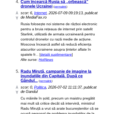
4.
Cum încearcă Rusia să „orbească”
dronele Ucrainei
(
permalink
)
scor:
6
,
Internet
, 2026-07-09 09:19:13, publicat
de MediaFax.ro
Rusia folosește noi sisteme de război electronic
pentru a bruia rețeaua de internet prin satelit
Starlink, utilizată de armata ucraineană pentru
controlul dronelor cu rază medie de acțiune.
Moscova încearcă astfel să reducă eficiența
atacurilor ucrainene asupra țintelor aflate în
spatele fr... [
detalii suplimentare
]
Alte surse:
HotNews
5.
Radu Miruță, campanie de imagine la
inundațiile din Capitală. După ce
Gândul...
(
permalink
)
scor:
0
,
Politica
, 2026-07-02 11:11:37, publicat
de Gandul
Cu mâinile în șold, precum un maistru pregătit
mai mult să critice decât să intervină, ministrul
Radu Miruță a vrut să arate bucureștenilor că se
ocupă personal de problema inundațiilor de la