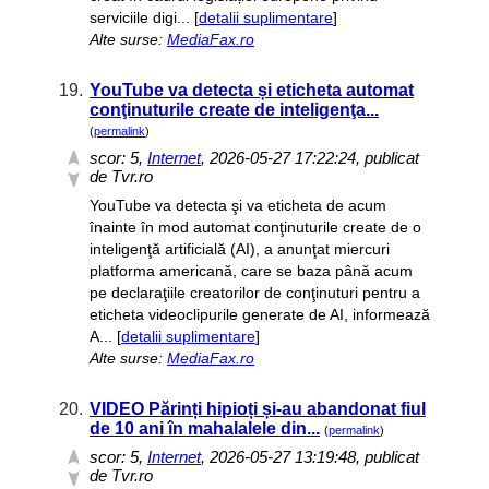
serviciile digi... [
detalii suplimentare
]
Alte surse:
MediaFax.ro
19.
YouTube va detecta și eticheta automat
conţinuturile create de inteligenţa...
(
permalink
)
scor:
5
,
Internet
, 2026-05-27 17:22:24, publicat
de Tvr.ro
YouTube va detecta şi va eticheta de acum
înainte în mod automat conţinuturile create de o
inteligenţă artificială (AI), a anunţat miercuri
platforma americană, care se baza până acum
pe declaraţiile creatorilor de conţinuturi pentru a
eticheta videoclipurile generate de AI, informează
A... [
detalii suplimentare
]
Alte surse:
MediaFax.ro
20.
VIDEO Părinți hipioți și-au abandonat fiul
de 10 ani în mahalalele din...
(
permalink
)
scor:
5
,
Internet
, 2026-05-27 13:19:48, publicat
de Tvr.ro