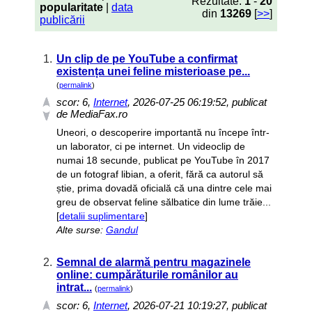
Rezultate:
1
-
20
popularitate
|
data
din
13269
[
>>
]
publicării
1.
Un clip de pe YouTube a confirmat
existența unei feline misterioase pe...
(
permalink
)
scor:
6
,
Internet
, 2026-07-25 06:19:52, publicat
de MediaFax.ro
Uneori, o descoperire importantă nu începe într-
un laborator, ci pe internet. Un videoclip de
numai 18 secunde, publicat pe YouTube în 2017
de un fotograf libian, a oferit, fără ca autorul să
știe, prima dovadă oficială că una dintre cele mai
greu de observat feline sălbatice din lume trăie...
[
detalii suplimentare
]
Alte surse:
Gandul
2.
Semnal de alarmă pentru magazinele
online: cumpărăturile românilor au
intrat...
(
permalink
)
scor:
6
,
Internet
, 2026-07-21 10:19:27, publicat