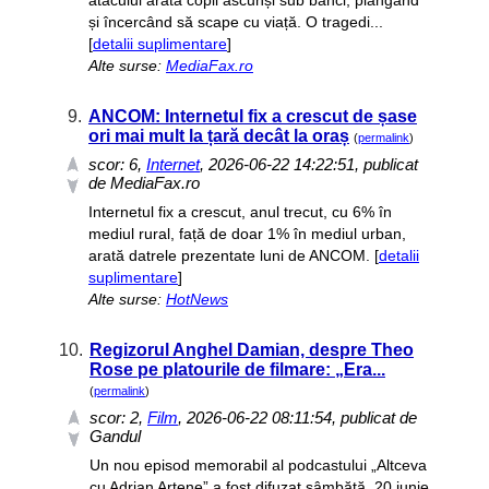
atacului arată copii ascunși sub bănci, plângând
și încercând să scape cu viață. O tragedi...
[
detalii suplimentare
]
Alte surse:
MediaFax.ro
9.
ANCOM: Internetul fix a crescut de șase
ori mai mult la țară decât la oraș
(
permalink
)
scor:
6
,
Internet
, 2026-06-22 14:22:51, publicat
de MediaFax.ro
Internetul fix a crescut, anul trecut, cu 6% în
mediul rural, față de doar 1% în mediul urban,
arată datrele prezentate luni de ANCOM. [
detalii
suplimentare
]
Alte surse:
HotNews
10.
Regizorul Anghel Damian, despre Theo
Rose pe platourile de filmare: „Era...
(
permalink
)
scor:
2
,
Film
, 2026-06-22 08:11:54, publicat de
Gandul
Un nou episod memorabil al podcastului „Altceva
cu Adrian Artene” a fost difuzat sâmbătă, 20 iunie