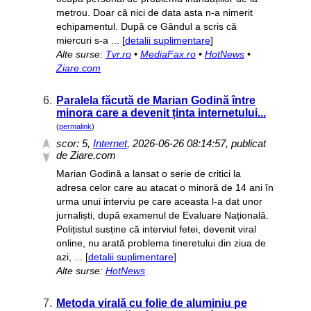
metrou. Doar că nici de data asta n-a nimerit
echipamentul. După ce Gândul a scris că
miercuri s-a ... [
detalii suplimentare
]
Alte surse:
Tvr.ro
•
MediaFax.ro
•
HotNews
•
Ziare.com
6.
Paralela făcută de Marian Godină între
minora care a devenit ținta internetului...
(
permalink
)
scor:
5
,
Internet
, 2026-06-26 08:14:57, publicat
de Ziare.com
Marian Godină a lansat o serie de critici la
adresa celor care au atacat o minoră de 14 ani în
urma unui interviu pe care aceasta l-a dat unor
jurnaliști, după examenul de Evaluare Națională.
Polițistul susține că interviul fetei, devenit viral
online, nu arată problema tineretului din ziua de
azi, ... [
detalii suplimentare
]
Alte surse:
HotNews
7.
Metoda virală cu folie de aluminiu pe