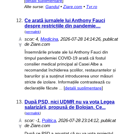
[
detalii suplimentare
]
Alte surse:
Gandul
•
Ziare.com
•
Tvr.ro
12.
Ce arată jurnalele lui Anthony Fauci
despre restricțiile din pandemie....
(
permalink
)
scor:
4
,
Medicina
, 2026-07-28 14:14:26, publicat
de Ziare.com
Însemnările private ale lui Anthony Fauci din
timpul pandemiei COVID-19 arată că fostul
consilier medical principal al Casei Albe a
recomandat închiderea școlilor, restaurantelor și
barurilor și a susținut introducerea unor măsuri
stricte de izolare. Informațiile contrastează cu
declarațiile făcute ... [
detalii suplimentare
]
13.
După PSD, nici UDMR nu va vota Legea
salarizării, propusă de Bolojan. Ce...
(
permalink
)
scor:
-1
,
Politica
, 2026-07-28 23:14:12, publicat
de Ziare.com
După ce PSD a anunțat că nu va vota proiectul