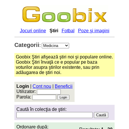
Jocuri online
Ştiri
Fotbal
Poze şi imagini
Categorii
:
Goobix Ştiri afişează ştiri noi şi populare online.
Goobix Ştiri învaţă ce e popular pe baza
voturilor asupra ştirilor existente, sau prin
adăugarea de ştiri noi.
Login
|
Cont nou
|
Beneficii
Utilizator:
Parola:
Caută în colecţia de ştiri:
Ordonare după: