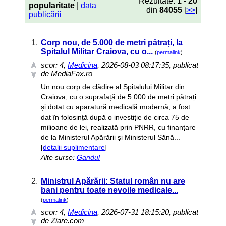
Rezultate:
1
-
20
popularitate
|
data
din
84055
[
>>
]
publicării
1.
Corp nou, de 5.000 de metri pătrați, la
Spitalul Militar Craiova, cu o...
(
permalink
)
scor:
4
,
Medicina
, 2026-08-03 08:17:35, publicat
de MediaFax.ro
Un nou corp de clădire al Spitalului Militar din
Craiova, cu o suprafață de 5.000 de metri pătrați
și dotat cu aparatură medicală modernă, a fost
dat în folosință după o investiție de circa 75 de
milioane de lei, realizată prin PNRR, cu finanțare
de la Ministerul Apărării și Ministerul Sănă...
[
detalii suplimentare
]
Alte surse:
Gandul
2.
Ministrul Apărării: Statul român nu are
bani pentru toate nevoile medicale...
(
permalink
)
scor:
4
,
Medicina
, 2026-07-31 18:15:20, publicat
de Ziare.com