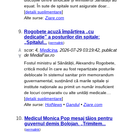
discuțiile dintre sindicate și Ministerul Sănătății au
eșuat. În sute de spitale sunt asigurate doar...
[
detalii suplimentare
]
Alte surse:
Ziare.com
9.
Rogobete acuză împărțirea „cu
dedicație” a posturilor din spitale:
„Spitalul...
(
permalink
)
scor:
4
,
Medicina
, 2026-07-29 03:19:42, publicat
de MediaFax.ro
Fostul ministru al Sănătății, Alexandru Rogobete,
critică modul în care au fost repartizate posturile
deblocate în sistemul sanitar prin memorandum
guvernamental, susținând că marile spitale și
institute naționale au primit un număr insuficient
de locuri comparativ cu alte unități medicale....
[
detalii suplimentare
]
Alte surse:
HotNews
•
Gandul
•
Ziare.com
10.
Medicul Monica Pop mesaj tăios pentru
guvernul demis Bolojan. „Trimitem...
(
permalink
)