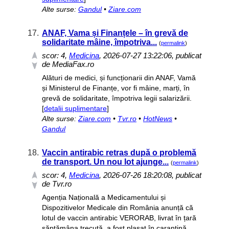
Alte surse:
Gandul
•
Ziare.com
17.
ANAF, Vama și Finanțele – în grevă de
solidaritate mâine, împotriva...
(
permalink
)
scor:
4
,
Medicina
, 2026-07-27 13:22:06, publicat
de MediaFax.ro
Alături de medici, și funcționarii din ANAF, Vamă
și Ministerul de Finanțe, vor fi mâine, marți, în
grevă de solidaritate, împotriva legii salarizării.
[
detalii suplimentare
]
Alte surse:
Ziare.com
•
Tvr.ro
•
HotNews
•
Gandul
18.
Vaccin antirabic retras după o problemă
de transport. Un nou lot ajunge...
(
permalink
)
scor:
4
,
Medicina
, 2026-07-26 18:20:08, publicat
de Tvr.ro
Agenția Națională a Medicamentului și
Dispozitivelor Medicale din România anunță că
lotul de vaccin antirabic VERORAB, livrat în țară
săptămâna trecută, a fost plasat în carantină