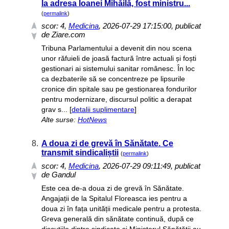
la adresa Ioanei Mihăilă, fost ministru...
(
permalink
)
scor:
4
,
Medicina
, 2026-07-29 17:15:00, publicat
de Ziare.com
Tribuna Parlamentului a devenit din nou scena
unor răfuieli de joasă factură între actuali și foști
gestionari ai sistemului sanitar românesc. În loc
ca dezbaterile să se concentreze pe lipsurile
cronice din spitale sau pe gestionarea fondurilor
pentru modernizare, discursul politic a derapat
grav s... [
detalii suplimentare
]
Alte surse:
HotNews
8.
A doua zi de grevă în Sănătate. Ce
transmit sindicaliștii
(
permalink
)
scor:
4
,
Medicina
, 2026-07-29 09:11:49, publicat
de Gandul
Este cea de-a doua zi de grevă în Sănătate.
Angajații de la Spitalul Floreasca ies pentru a
doua zi în fața unității medicale pentru a protesta.
Greva generală din sănătate continuă, după ce