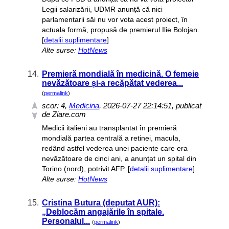
Legii salarizării, UDMR anunță că nici
parlamentarii săi nu vor vota acest proiect, în
actuala formă, propusă de premierul Ilie Bolojan.
[
detalii suplimentare
]
Alte surse:
HotNews
14.
Premieră mondială în medicină. O femeie
nevăzătoare și-a recăpătat vederea...
(
permalink
)
scor:
4
,
Medicina
, 2026-07-27 22:14:51, publicat
de Ziare.com
Medicii italieni au transplantat în premieră
mondială partea centrală a retinei, macula,
redând astfel vederea unei paciente care era
nevăzătoare de cinci ani, a anunțat un spital din
Torino (nord), potrivit AFP. [
detalii suplimentare
]
Alte surse:
HotNews
15.
Cristina Butura (deputat AUR):
„Deblocăm angajările în spitale.
Personalul...
(
permalink
)