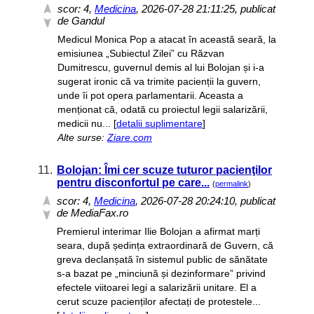
scor:
4
,
Medicina
, 2026-07-28 21:11:25, publicat
de Gandul
Medicul Monica Pop a atacat în această seară, la
emisiunea „Subiectul Zilei” cu Răzvan
Dumitrescu, guvernul demis al lui Bolojan și i-a
sugerat ironic că va trimite pacienții la guvern,
unde îi pot opera parlamentarii. Aceasta a
menționat că, odată cu proiectul legii salarizării,
medicii nu... [
detalii suplimentare
]
Alte surse:
Ziare.com
11.
Bolojan: Îmi cer scuze tuturor pacienţilor
pentru disconfortul pe care...
(
permalink
)
scor:
4
,
Medicina
, 2026-07-28 20:24:10, publicat
de MediaFax.ro
Premierul interimar Ilie Bolojan a afirmat marți
seara, după ședința extraordinară de Guvern, că
greva declanșată în sistemul public de sănătate
s-a bazat pe „minciună și dezinformare” privind
efectele viitoarei legi a salarizării unitare. El a
cerut scuze pacienților afectați de protestele...