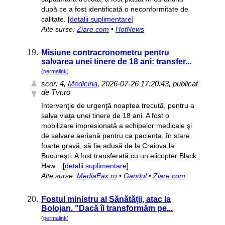
după ce a fost identificată o neconformitate de
calitate. [
detalii suplimentare
]
Alte surse:
Ziare.com
•
HotNews
19.
Misiune contracronometru pentru
salvarea unei tinere de 18 ani: transfer...
(
permalink
)
scor:
4
,
Medicina
, 2026-07-26 17:20:43, publicat
de Tvr.ro
Intervenţie de urgenţă noaptea trecută, pentru a
salva viaţa unei tinere de 18 ani. A fost o
mobilizare impresionată a echipelor medicale şi
de salvare aeriană pentru ca pacienta, în stare
foarte gravă, să fie adusă de la Craiova la
Bucureşti. A fost transferată cu un elicopter Black
Haw... [
detalii suplimentare
]
Alte surse:
MediaFax.ro
•
Gandul
•
Ziare.com
20.
Fostul ministru al Sănătății, atac la
Bolojan. "Dacă îi transformăm pe...
(
permalink
)