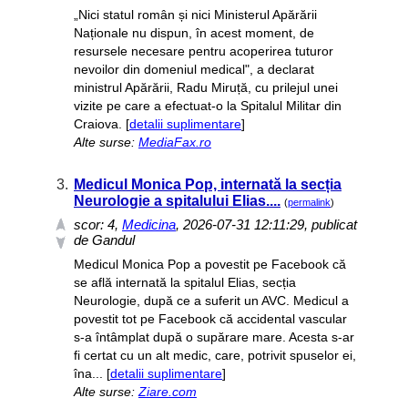
„Nici statul român și nici Ministerul Apărării
Naționale nu dispun, în acest moment, de
resursele necesare pentru acoperirea tuturor
nevoilor din domeniul medical", a declarat
ministrul Apărării, Radu Miruță, cu prilejul unei
vizite pe care a efectuat-o la Spitalul Militar din
Craiova. [
detalii suplimentare
]
Alte surse:
MediaFax.ro
3.
Medicul Monica Pop, internată la secția
Neurologie a spitalului Elias....
(
permalink
)
scor:
4
,
Medicina
, 2026-07-31 12:11:29, publicat
de Gandul
Medicul Monica Pop a povestit pe Facebook că
se află internată la spitalul Elias, secția
Neurologie, după ce a suferit un AVC. Medicul a
povestit tot pe Facebook că accidental vascular
s-a întâmplat după o supărare mare. Acesta s-ar
fi certat cu un alt medic, care, potrivit spuselor ei,
îna... [
detalii suplimentare
]
Alte surse:
Ziare.com