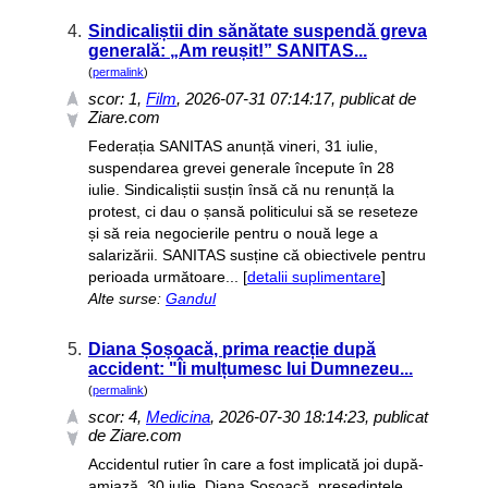
4.
Sindicaliștii din sănătate suspendă greva
generală: „Am reușit!” SANITAS...
(
permalink
)
scor:
1
,
Film
, 2026-07-31 07:14:17, publicat de
Ziare.com
Federația SANITAS anunță vineri, 31 iulie,
suspendarea grevei generale începute în 28
iulie. Sindicaliștii susțin însă că nu renunță la
protest, ci dau o șansă politicului să se reseteze
și să reia negocierile pentru o nouă lege a
salarizării. SANITAS susține că obiectivele pentru
perioada următoare... [
detalii suplimentare
]
Alte surse:
Gandul
5.
Diana Șoșoacă, prima reacție după
accident: "Îi mulțumesc lui Dumnezeu...
(
permalink
)
scor:
4
,
Medicina
, 2026-07-30 18:14:23, publicat
de Ziare.com
Accidentul rutier în care a fost implicată joi după-
amiază, 30 iulie, Diana Șoșoacă, președintele