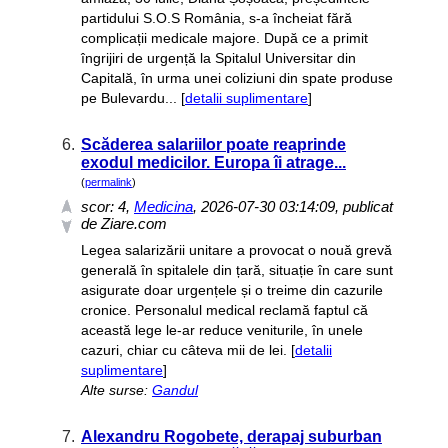
partidului S.O.S România, s-a încheiat fără
complicații medicale majore. După ce a primit
îngrijiri de urgență la Spitalul Universitar din
Capitală, în urma unei coliziuni din spate produse
pe Bulevardu... [
detalii suplimentare
]
6.
Scăderea salariilor poate reaprinde
exodul medicilor. Europa îi atrage...
(
permalink
)
scor:
4
,
Medicina
, 2026-07-30 03:14:09, publicat
de Ziare.com
Legea salarizării unitare a provocat o nouă grevă
generală în spitalele din țară, situație în care sunt
asigurate doar urgențele și o treime din cazurile
cronice. Personalul medical reclamă faptul că
această lege le-ar reduce veniturile, în unele
cazuri, chiar cu câteva mii de lei. [
detalii
suplimentare
]
Alte surse:
Gandul
7.
Alexandru Rogobete, derapaj suburban