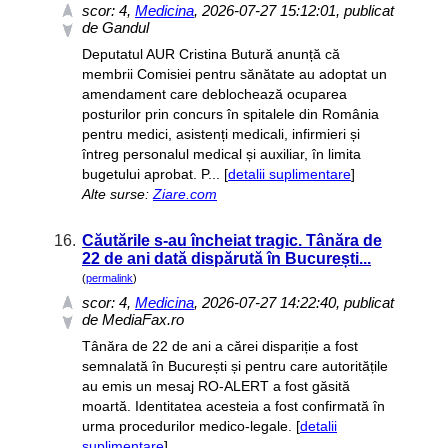
scor:
4
,
Medicina
, 2026-07-27 15:12:01, publicat
de Gandul
Deputatul AUR Cristina Butură anunță că
membrii Comisiei pentru sănătate au adoptat un
amendament care deblochează ocuparea
posturilor prin concurs în spitalele din România
pentru medici, asistenți medicali, infirmieri și
întreg personalul medical și auxiliar, în limita
bugetului aprobat. P... [
detalii suplimentare
]
Alte surse:
Ziare.com
16.
Căutările s-au încheiat tragic. Tânăra de
22 de ani dată dispărută în București...
(
permalink
)
scor:
4
,
Medicina
, 2026-07-27 14:22:40, publicat
de MediaFax.ro
Tânăra de 22 de ani a cărei dispariție a fost
semnalată în București și pentru care autoritățile
au emis un mesaj RO-ALERT a fost găsită
moartă. Identitatea acesteia a fost confirmată în
urma procedurilor medico-legale. [
detalii
suplimentare
]