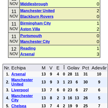
0
NOV
Middlesbrough
2
11
Manchester United
0
NOV
Blackburn Rovers
1
11
Birmingham City
2
NOV
Aston Villa
0
11
Portsmouth
0
NOV
Manchester City
1
12
Reading
3
NOV
Arsenal
Nr.
Echipa
M
V
E
Î
Golav
Pct
Adevăr
1.
Arsenal
13
9
4
0
28
11
31
10
Manchester
2.
13
9
3
1
23
6
30
9
United
3.
Liverpool
13
7
6
0
23
6
27
6
Manchester
4.
13
8
2
3
16
13
26
5
City
5.
Chelsea
13
7
4
2
19
9
25
7