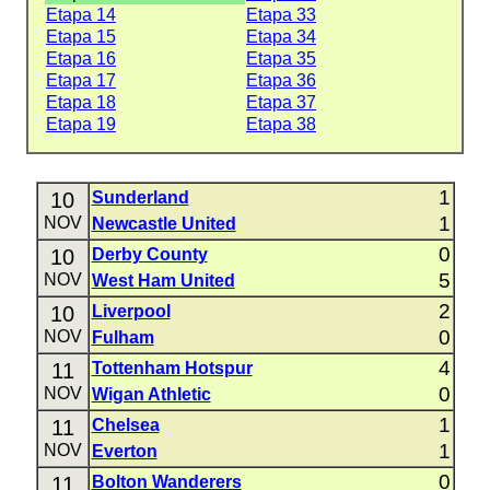
Etapa 14
Etapa 33
Etapa 15
Etapa 34
Etapa 16
Etapa 35
Etapa 17
Etapa 36
Etapa 18
Etapa 37
Etapa 19
Etapa 38
1
10
Sunderland
1
NOV
Newcastle United
0
10
Derby County
5
NOV
West Ham United
2
10
Liverpool
0
NOV
Fulham
4
11
Tottenham Hotspur
0
NOV
Wigan Athletic
1
11
Chelsea
1
NOV
Everton
0
11
Bolton Wanderers