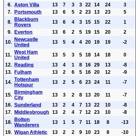
6.
Aston Villa
13
7
3
3
22
14
24
3
7.
Portsmouth
13
6
5
2
23
13
23
5
Blackburn
8.
13
6
4
3
15
15
22
1
Rovers
9.
Everton
13
6
2
5
19
15
20
2
Newcastle
10.
13
5
4
4
20
19
19
-2
United
West Ham
11.
13
5
3
5
18
14
18
0
United
12.
Reading
13
4
1
8
16
29
13
-8
13.
Fulham
13
2
6
5
16
20
12
-9
Tottenham
14.
13
2
5
6
23
24
11
-7
Hotspur
Birmingham
15.
13
3
2
8
13
20
11
-7
City
16.
Sunderland
13
2
4
7
13
22
10
-8
17.
Middlesbrough
13
2
4
7
12
23
10
-8
Bolton
18.
13
1
5
7
11
18
8
-13
Wanderers
19.
Wigan Athletic
13
2
2
9
10
23
8
-10