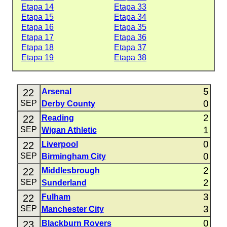
Etapa 14
Etapa 33
Etapa 15
Etapa 34
Etapa 16
Etapa 35
Etapa 17
Etapa 36
Etapa 18
Etapa 37
Etapa 19
Etapa 38
5
22
Arsenal
0
SEP
Derby County
2
22
Reading
1
SEP
Wigan Athletic
0
22
Liverpool
0
SEP
Birmingham City
2
22
Middlesbrough
2
SEP
Sunderland
3
22
Fulham
3
SEP
Manchester City
0
23
Blackburn Rovers