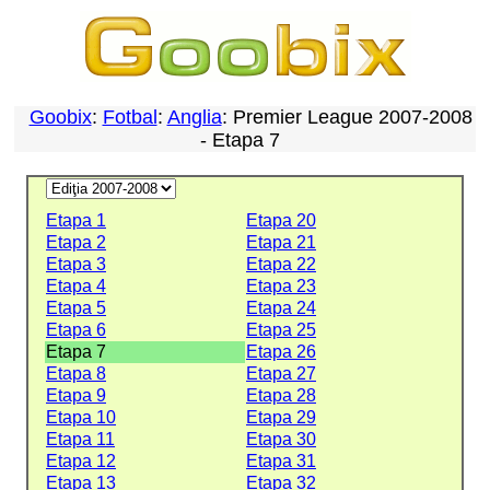
Goobix
:
Fotbal
:
Anglia
: Premier League 2007-2008
- Etapa 7
Etapa 1
Etapa 20
Etapa 2
Etapa 21
Etapa 3
Etapa 22
Etapa 4
Etapa 23
Etapa 5
Etapa 24
Etapa 6
Etapa 25
Etapa 7
Etapa 26
Etapa 8
Etapa 27
Etapa 9
Etapa 28
Etapa 10
Etapa 29
Etapa 11
Etapa 30
Etapa 12
Etapa 31
Etapa 13
Etapa 32