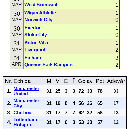
1
MAR
West Bromwich
1
30
Wigan Athletic
0
MAR
Norwich City
1
30
Everton
0
MAR
Stoke City
1
31
Aston Villa
2
MAR
Liverpool
3
01
Fulham
2
APR
Queens Park Rangers
Nr.
Echipa
M
V
E
Î
Golav
Pct
Adevăr
Manchester
1.
31
25
3
3
72
33
78
33
United
Manchester
2.
31
19
8
4
56
26
65
17
City
3.
Chelsea
31
17
7
7
62
32
58
13
Tottenham
4.
31
17
6
8
53
38
57
12
Hotspur