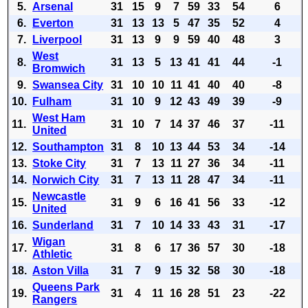
5.
Arsenal
31
15
9
7
59
33
54
6
6.
Everton
31
13
13
5
47
35
52
4
7.
Liverpool
31
13
9
9
59
40
48
3
West
8.
31
13
5
13
41
41
44
-1
Bromwich
9.
Swansea City
31
10
10
11
41
40
40
-8
10.
Fulham
31
10
9
12
43
49
39
-9
West Ham
11.
31
10
7
14
37
46
37
-11
United
12.
Southampton
31
8
10
13
44
53
34
-14
13.
Stoke City
31
7
13
11
27
36
34
-11
14.
Norwich City
31
7
13
11
28
47
34
-11
Newcastle
15.
31
9
6
16
41
56
33
-12
United
16.
Sunderland
31
7
10
14
33
43
31
-17
Wigan
17.
31
8
6
17
36
57
30
-18
Athletic
18.
Aston Villa
31
7
9
15
32
58
30
-18
Queens Park
19.
31
4
11
16
28
51
23
-22
Rangers