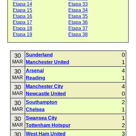
Etapa 14
Etapa 33
Etapa 15
Etapa 34
Etapa 16
Etapa 35
Etapa 17
Etapa 36
Etapa 18
Etapa 37
Etapa 19
Etapa 38
0
30
Sunderland
1
MAR
Manchester United
4
30
Arsenal
1
MAR
Reading
4
30
Manchester City
0
MAR
Newcastle United
2
30
Southampton
1
MAR
Chelsea
1
30
Swansea City
2
MAR
Tottenham Hotspur
3
30
West Ham United