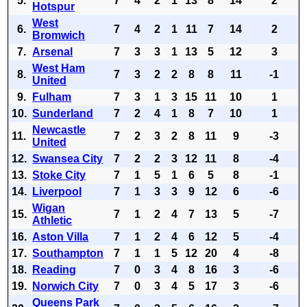
5.
7
4
2
1
13
8
14
2
Hotspur
West
6.
7
4
2
1
11
7
14
2
Bromwich
7.
Arsenal
7
3
3
1
13
5
12
3
West Ham
8.
7
3
2
2
8
8
11
-1
United
9.
Fulham
7
3
1
3
15
11
10
1
10.
Sunderland
7
2
4
1
8
7
10
1
Newcastle
11.
7
2
3
2
8
11
9
-3
United
12.
Swansea City
7
2
2
3
12
11
8
-4
13.
Stoke City
7
1
5
1
6
5
8
-1
14.
Liverpool
7
1
3
3
9
12
6
-6
Wigan
15.
7
1
2
4
7
13
5
-7
Athletic
16.
Aston Villa
7
1
2
4
6
12
5
-4
17.
Southampton
7
1
1
5
12
20
4
-8
18.
Reading
7
0
3
4
8
16
3
-6
19.
Norwich City
7
0
3
4
5
17
3
-6
Queens Park