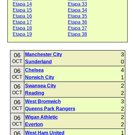
Etapa 14
Etapa 33
Etapa 15
Etapa 34
Etapa 16
Etapa 35
Etapa 17
Etapa 36
Etapa 18
Etapa 37
Etapa 19
Etapa 38
3
06
Manchester City
0
OCT
Sunderland
4
06
Chelsea
1
OCT
Norwich City
2
06
Swansea City
2
OCT
Reading
3
06
West Bromwich
2
OCT
Queens Park Rangers
2
06
Wigan Athletic
2
OCT
Everton
1
06
West Ham United