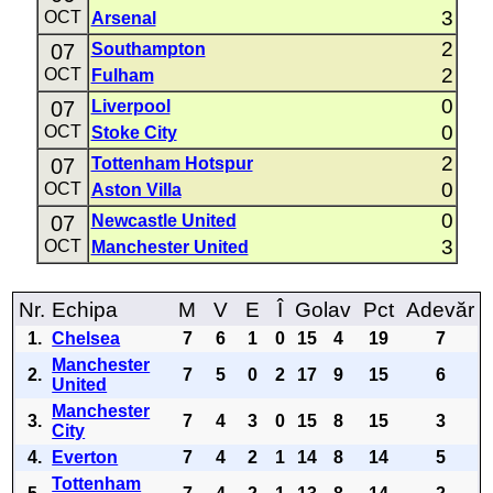
3
OCT
Arsenal
2
07
Southampton
2
OCT
Fulham
0
07
Liverpool
0
OCT
Stoke City
2
07
Tottenham Hotspur
0
OCT
Aston Villa
0
07
Newcastle United
3
OCT
Manchester United
Nr.
Echipa
M
V
E
Î
Golav
Pct
Adevăr
1.
Chelsea
7
6
1
0
15
4
19
7
Manchester
2.
7
5
0
2
17
9
15
6
United
Manchester
3.
7
4
3
0
15
8
15
3
City
4.
Everton
7
4
2
1
14
8
14
5
Tottenham