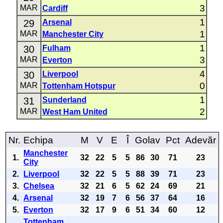
3
MAR
Cardiff
1
29
Arsenal
1
MAR
Manchester City
1
30
Fulham
3
MAR
Everton
4
30
Liverpool
0
MAR
Tottenham Hotspur
1
31
Sunderland
2
MAR
West Ham United
Nr.
Echipa
M
V
E
Î
Golav
Pct
Adevăr
Manchester
1.
32
22
5
5
86
30
71
23
City
2.
Liverpool
32
22
5
5
88
39
71
23
3.
Chelsea
32
21
6
5
62
24
69
21
4.
Arsenal
32
19
7
6
56
37
64
16
5.
Everton
32
17
9
6
51
34
60
12
Tottenham