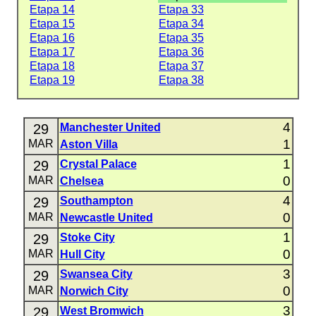
Etapa 14
Etapa 33
Etapa 15
Etapa 34
Etapa 16
Etapa 35
Etapa 17
Etapa 36
Etapa 18
Etapa 37
Etapa 19
Etapa 38
4
29
Manchester United
1
MAR
Aston Villa
1
29
Crystal Palace
0
MAR
Chelsea
4
29
Southampton
0
MAR
Newcastle United
1
29
Stoke City
0
MAR
Hull City
3
29
Swansea City
0
MAR
Norwich City
3
29
West Bromwich