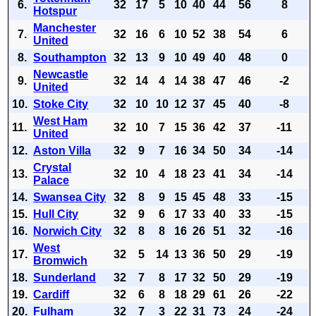
6.
32
17
5
10
40
44
56
8
Hotspur
Manchester
7.
32
16
6
10
52
38
54
6
United
8.
Southampton
32
13
9
10
49
40
48
0
Newcastle
9.
32
14
4
14
38
47
46
-2
United
10.
Stoke City
32
10
10
12
37
45
40
-8
West Ham
11.
32
10
7
15
36
42
37
-11
United
12.
Aston Villa
32
9
7
16
34
50
34
-14
Crystal
13.
32
10
4
18
23
41
34
-14
Palace
14.
Swansea City
32
8
9
15
45
48
33
-15
15.
Hull City
32
9
6
17
33
40
33
-15
16.
Norwich City
32
8
8
16
26
51
32
-16
West
17.
32
5
14
13
36
50
29
-19
Bromwich
18.
Sunderland
32
7
8
17
32
50
29
-19
19.
Cardiff
32
6
8
18
29
61
26
-22
20.
Fulham
32
7
3
22
31
73
24
-24