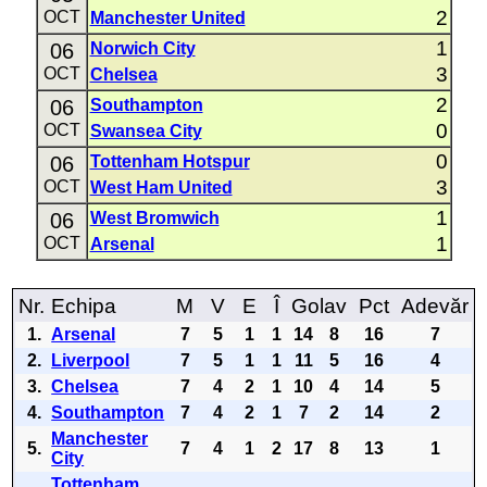
2
OCT
Manchester United
1
06
Norwich City
3
OCT
Chelsea
2
06
Southampton
0
OCT
Swansea City
0
06
Tottenham Hotspur
3
OCT
West Ham United
1
06
West Bromwich
1
OCT
Arsenal
Nr.
Echipa
M
V
E
Î
Golav
Pct
Adevăr
1.
Arsenal
7
5
1
1
14
8
16
7
2.
Liverpool
7
5
1
1
11
5
16
4
3.
Chelsea
7
4
2
1
10
4
14
5
4.
Southampton
7
4
2
1
7
2
14
2
Manchester
5.
7
4
1
2
17
8
13
1
City
Tottenham