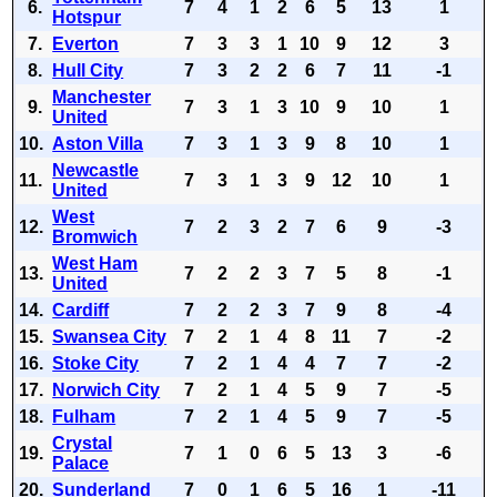
6.
7
4
1
2
6
5
13
1
Hotspur
7.
Everton
7
3
3
1
10
9
12
3
8.
Hull City
7
3
2
2
6
7
11
-1
Manchester
9.
7
3
1
3
10
9
10
1
United
10.
Aston Villa
7
3
1
3
9
8
10
1
Newcastle
11.
7
3
1
3
9
12
10
1
United
West
12.
7
2
3
2
7
6
9
-3
Bromwich
West Ham
13.
7
2
2
3
7
5
8
-1
United
14.
Cardiff
7
2
2
3
7
9
8
-4
15.
Swansea City
7
2
1
4
8
11
7
-2
16.
Stoke City
7
2
1
4
4
7
7
-2
17.
Norwich City
7
2
1
4
5
9
7
-5
18.
Fulham
7
2
1
4
5
9
7
-5
Crystal
19.
7
1
0
6
5
13
3
-6
Palace
20.
Sunderland
7
0
1
6
5
16
1
-11