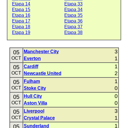
Etapa 14
Etapa 33
Etapa 15
Etapa 34
Etapa 16
Etapa 35
Etapa 17
Etapa 36
Etapa 18
Etapa 37
Etapa 19
Etapa 38
3
05
Manchester City
1
OCT
Everton
1
05
Cardiff
2
OCT
Newcastle United
1
05
Fulham
0
OCT
Stoke City
0
05
Hull City
0
OCT
Aston Villa
3
05
Liverpool
1
OCT
Crystal Palace
1
05
Sunderland