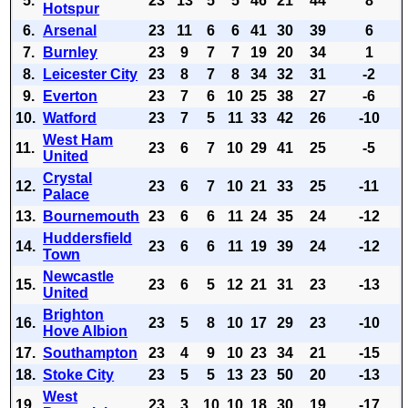
5.
23
13
5
5
46
21
44
8
Hotspur
6.
Arsenal
23
11
6
6
41
30
39
6
7.
Burnley
23
9
7
7
19
20
34
1
8.
Leicester City
23
8
7
8
34
32
31
-2
9.
Everton
23
7
6
10
25
38
27
-6
10.
Watford
23
7
5
11
33
42
26
-10
West Ham
11.
23
6
7
10
29
41
25
-5
United
Crystal
12.
23
6
7
10
21
33
25
-11
Palace
13.
Bournemouth
23
6
6
11
24
35
24
-12
Huddersfield
14.
23
6
6
11
19
39
24
-12
Town
Newcastle
15.
23
6
5
12
21
31
23
-13
United
Brighton
16.
23
5
8
10
17
29
23
-10
Hove Albion
17.
Southampton
23
4
9
10
23
34
21
-15
18.
Stoke City
23
5
5
13
23
50
20
-13
West
19.
23
3
10
10
18
30
19
-17