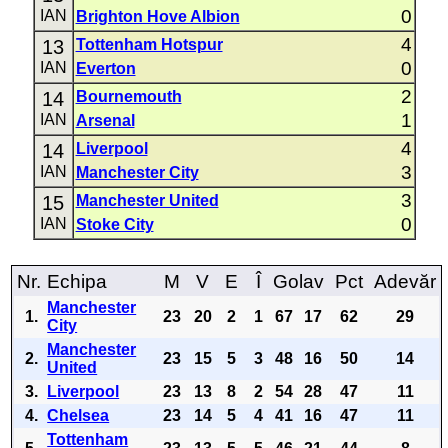
0
IAN
Brighton Hove Albion
4
13
Tottenham Hotspur
0
IAN
Everton
2
14
Bournemouth
1
IAN
Arsenal
4
14
Liverpool
3
IAN
Manchester City
3
15
Manchester United
0
IAN
Stoke City
Nr.
Echipa
M
V
E
Î
Golav
Pct
Adevăr
Manchester
1.
23
20
2
1
67
17
62
29
City
Manchester
2.
23
15
5
3
48
16
50
14
United
3.
Liverpool
23
13
8
2
54
28
47
11
4.
Chelsea
23
14
5
4
41
16
47
11
Tottenham