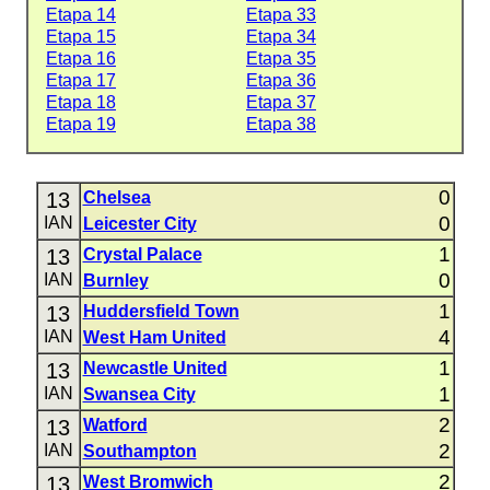
Etapa 14
Etapa 33
Etapa 15
Etapa 34
Etapa 16
Etapa 35
Etapa 17
Etapa 36
Etapa 18
Etapa 37
Etapa 19
Etapa 38
0
13
Chelsea
0
IAN
Leicester City
1
13
Crystal Palace
0
IAN
Burnley
1
13
Huddersfield Town
4
IAN
West Ham United
1
13
Newcastle United
1
IAN
Swansea City
2
13
Watford
2
IAN
Southampton
2
13
West Bromwich